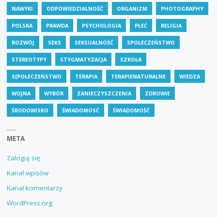
NAWYKI
ODPOWIEDZIALNOŚĆ
ORGANIZM
PHOTOGRAPHY
POLSKA
PRAWDA
PSYCHOLOGIA
PŁEĆ
RELIGIA
ROZWÓJ
SEKS
SEKSUALNOŚĆ
SPOŁECZEŃSTWO
STEREOTYPY
STYGMATYZACJA
SZKOŁA
S[POŁECZEŃSTWO
TERAPIA
TERAPIENATURALNE
WIEDZA
WOJNA
WYBÓR
ZANIECZYSZCZENIA
ZDROWIE
ŚRODOWISKO
ŚWIADOMOSĆ
ŚWIADOMOŚĆ
META
Zaloguj się
Kanał wpisów
Kanał komentarzy
WordPress.org