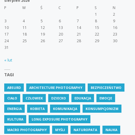
sierpień 2026
P
W
Ś
C
P
S
N
1
2
3
4
5
6
7
8
9
10
11
12
13
14
15
16
17
18
19
20
21
22
23
24
25
26
27
28
29
30
31
« lut
TAGI
ABSURD
ARCHITECTURE PHOTOGRAPHY
BEZPIECZEŃSTWO
CIAŁO
CZŁOWIEK
DZIECKO
EDUKACJA
EMOCJE
ENERGIA
KOBIETA
KOMUNIKACJA
KONSUMPCJONIZM
KULTURA
LONG EXPOSURE PHOTOGRAPHY
MACRO PHOTOGRAPHY
MYŚLI
NATUROPATA
NAUKA