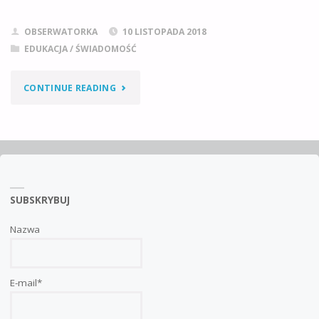
OBSERWATORKA
10 LISTOPADA 2018
EDUKACJA / ŚWIADOMOŚĆ
"REFLEKSJA
CONTINUE READING
Z
LEKCJI
HISTORII
SUBSKRYBUJ
NA
100
Nazwa
LECIE
E-mail*
ODZYSKANIA
NIEPODLEGŁOŚCI