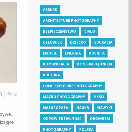
ABSURD
ARCHITECTURE PHOTOGRAPHY
BEZPIECZEŃSTWO
CIAŁO
CZŁOWIEK
DZIECKO
EDUKACJA
EMOCJE
ENERGIA
KOBIETA
KOMUNIKACJA
KONSUMPCJONIZM
KULTURA
LONG EXPOSURE PHOTOGRAPHY
n
0
MACRO PHOTOGRAPHY
MYŚLI
NATUROPATA
NAUKA
NAWYKI
szywe,
ODPOWIEDZIALNOŚĆ
ORGANIZM
dzające
PHOTOGRAPHY
POLSKA