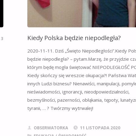
Kiedy Polska będzie niepodległa?
3
2020-11-11. Dziś „Święto Niepodległości”.Kiedy Pol
będzie niepodległa? – pytam.Marzę, że przyjdzie cz
którym będę mogła świętować NIEPODLEGŁOŚĆ PO
Kiedy skończy się wreszcie okupacja?! Państwa Wat
innych Ludzi biznesu? Nienawiści, manipulacji, pomyle
nieświadomości, ignorancji, nieodpowiedzialności,
bezmyślności, pazerności, obłąkania, tępoty, lunaty
tyranii, … ? Twórzmy wytrwalej!
OBSERWATORKA
11 LISTOPADA 2020