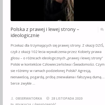
Polska z prawej i lewej strony –
ideologicznie
Przekaz dla trzymających się prawej strony. Z okazji DZIŚ,
czyli z okazji 102 lecia wywalczenia przez Kobiety prawa
głosu – o różnicach ideologicznych „prawej i lewej strony”
Polski w kontekście Człowieczeństwa i Świadomości. Czym
sie różnimy w ramach podzielonej Polski? Agresją,
nienawiścią, pogardą, próbą zniewalania i fałszywą dumą….
Serce zwykle …
OBSERWATORKA
28 LISTOPADA 2020
EDUKACJA / ŚWIADOMOŚĆ