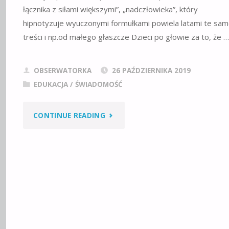
łącznika z siłami większymi”, „nadczłowieka”, który
hipnotyzuje wyuczonymi formułkami powiela latami te sa
treści i np.od małego głaszcze Dzieci po głowie za to, że …
OBSERWATORKA
26 PAŹDZIERNIKA 2019
EDUKACJA / ŚWIADOMOŚĆ
"SKANDAL,
CONTINUE READING
AROGANCJA
I
POMYLENIE
W
RELACJI