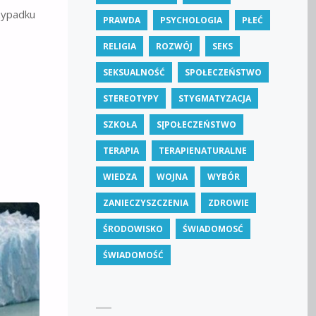
zypadku
PRAWDA
PSYCHOLOGIA
PŁEĆ
RELIGIA
ROZWÓJ
SEKS
SEKSUALNOŚĆ
SPOŁECZEŃSTWO
STEREOTYPY
STYGMATYZACJA
SZKOŁA
S[POŁECZEŃSTWO
TERAPIA
TERAPIENATURALNE
WIEDZA
WOJNA
WYBÓR
ZANIECZYSZCZENIA
ZDROWIE
ŚRODOWISKO
ŚWIADOMOSĆ
ŚWIADOMOŚĆ