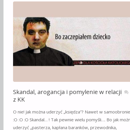
NIE
STAŁO?"
Skandal, arogancja i pomylenie w relacji
z KK
O nie! Jak można uderzyć „księdza”? Nawet w samoobronie
:O :O :O Skandal… ! Tak pewnie wielu pomyśli…. Bo jak moż
uderzyć „pasterza, kapłana baranków, przewodnika,