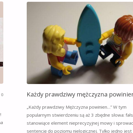
ROZUMIESZ,
LEWAKU?"
Każdy prawdziwy mężczyzna powinie
0
„Każdy prawdziwy Mężczyzna powinien…” W tym
!
popularnym stwierdzeniu są aż 3 zbędne słowa: fał
na
stanowiące element nieprecyzyjnej mowy i sprowa
sentencję do poziomu nielogicznej. Tylko jedno jest