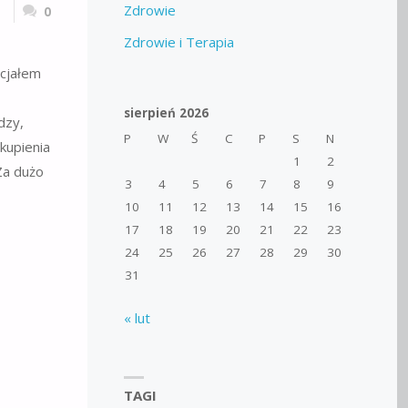
Zdrowie
0
Zdrowie i Terapia
ncjałem
sierpień 2026
dzy,
P
W
Ś
C
P
S
N
kupienia
1
2
Za dużo
3
4
5
6
7
8
9
10
11
12
13
14
15
16
17
18
19
20
21
22
23
24
25
26
27
28
29
30
31
« lut
TAGI