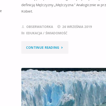
definicją Mężczyzny.„Mężczyzna.” Analogicznie w pr
me
Kobiet.
OBSERWATORKA
26 WRZEŚNIA 2019
EDUKACJA / ŚWIADOMOŚĆ
"KAŻDY
CONTINUE READING
PRAWDZIWY
MĘŻCZYZNA
POWINIEN"