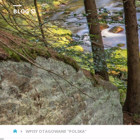
BLOG SI
Obserwacje Rzeczywistości
STRONA
WPISY OTAGOWANE "POLSKA"
GŁÓWNA