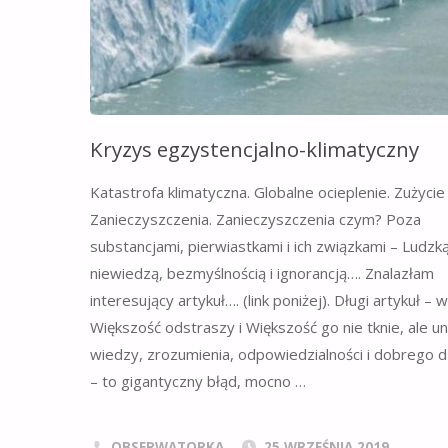
Kryzys egzystencjalno-klimatyczny
Katastrofa klimatyczna. Globalne ocieplenie. Zużyci
Zanieczyszczenia. Zanieczyszczenia czym? Poza
substancjami, pierwiastkami i ich związkami – Ludzk
niewiedzą, bezmyślnością i ignorancją…. Znalazłam
interesujący artykuł…. (link poniżej). Długi artykuł – w
Większość odstraszy i Większość go nie tknie, ale un
wiedzy, zrozumienia, odpowiedzialności i dobrego dz
– to gigantyczny błąd, mocno …
OBSERWATORKA
25 WRZEŚNIA 2019