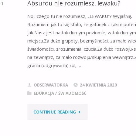
Absurdu nie rozumiesz, lewaku?
1
No i czego tu nie rozumiesz, „LEWAKU”? Wyjaśnię.
Rozumiem jak to się stało, że gatunek z takim pote
jak Nasz jest na tak durnym poziomie, w tak durnym
miejscu.Za dużo głupoty, bezmyślności, za mało wie
świadomości, zrozumienia, czucia.Za dużo rozwoju/s
na zewnątrz, za mało rozwoju/skupienia wewnątrz.
grania (odgrywania) ról, …
OBSERWATORKA
24 KWIETNIA 2020
EDUKACJA / ŚWIADOMOŚĆ
"ABSURDU
CONTINUE READING
NIE