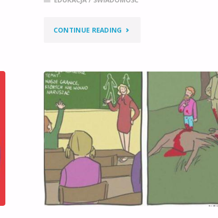
EDUKACJA / ŚWIADOMOŚĆ
"KIEDY
CONTINUE READING
POLSKA
BĘDZIE
NIEPODLEGŁA?"