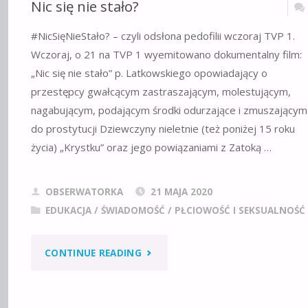
Nic się nie stało?
#NicSięNieStało? – czyli odsłona pedofilii wczoraj TVP 1.
Wczoraj, o 21 na TVP 1 wyemitowano dokumentalny film:
„Nic się nie stało” p. Latkowskiego opowiadający o
przestępcy gwałcącym zastraszającym, molestującym,
nagabującym, podającym środki odurzające i zmuszającym
do prostytucji Dziewczyny nieletnie (też poniżej 15 roku
życia) „Krystku” oraz jego powiązaniami z Zatoką …
OBSERWATORKA
21 MAJA 2020
EDUKACJA / ŚWIADOMOŚĆ
/
PŁCIOWOŚĆ I SEKSUALNOŚĆ
"NIC
CONTINUE READING
SIĘ