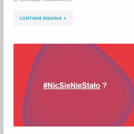
"POLSKA
CONTINUE READING
Z
PRAWEJ
I
LEWEJ
STRONY
–
IDEOLOGICZNIE"