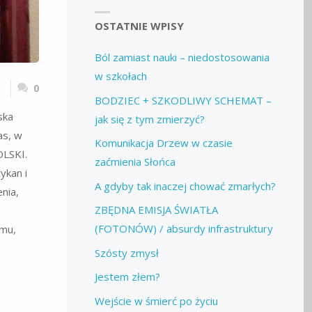
OSTATNIE WPISY
Ból zamiast nauki – niedostosowania
w szkołach
0
BODZIEC + SZKODLIWY SCHEMAT –
ska
jak się z tym zmierzyć?
as, w
Komunikacja Drzew w czasie
LSKI.
zaćmienia Słońca
ykan i
A gdyby tak inaczej chować zmarłych?
nia,
ZBĘDNA EMISJA ŚWIATŁA
(FOTONÓW) / absurdy infrastruktury
zmu,
Szósty zmysł
Jestem złem?
Wejście w śmierć po życiu