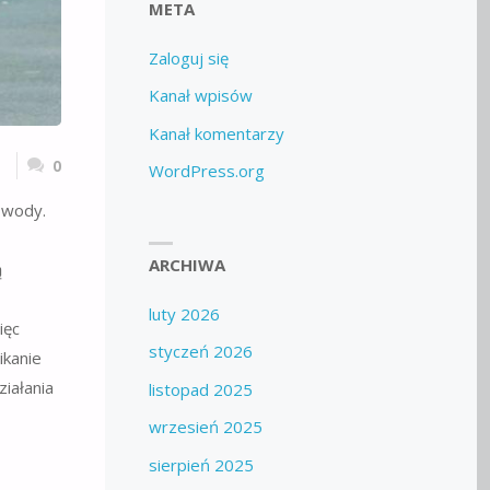
META
Zaloguj się
Kanał wpisów
Kanał komentarzy
0
WordPress.org
e wody.
ARCHIWA
ą
luty 2026
ięc
styczeń 2026
ikanie
iałania
listopad 2025
wrzesień 2025
sierpień 2025