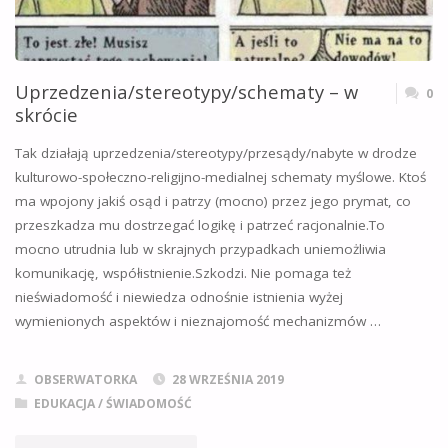
Uprzedzenia/stereotypy/schematy – w
0
skrócie
Tak działają uprzedzenia/stereotypy/przesądy/nabyte w drodze
kulturowo-społeczno-religijno-medialnej schematy myślowe. Ktoś
ma wpojony jakiś osąd i patrzy (mocno) przez jego prymat, co
przeszkadza mu dostrzegać logikę i patrzeć racjonalnie.To
mocno utrudnia lub w skrajnych przypadkach uniemożliwia
komunikację, współistnienie.Szkodzi. Nie pomaga też
nieświadomość i niewiedza odnośnie istnienia wyżej
wymienionych aspektów i nieznajomość mechanizmów …
OBSERWATORKA
28 WRZEŚNIA 2019
EDUKACJA / ŚWIADOMOŚĆ