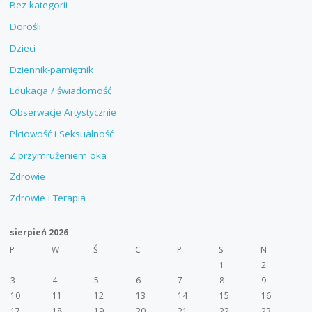
Bez kategorii
Dorośli
Dzieci
Dziennik-pamiętnik
Edukacja / świadomość
Obserwacje Artystycznie
Płciowość i Seksualność
Z przymrużeniem oka
Zdrowie
Zdrowie i Terapia
sierpień 2026
P
W
Ś
C
P
S
N
1
2
3
4
5
6
7
8
9
10
11
12
13
14
15
16
17
18
19
20
21
22
23