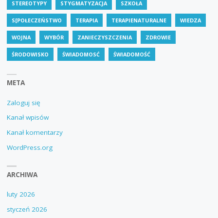
STEREOTYPY
STYGMATYZACJA
SZKOŁA
S[POŁECZEŃSTWO
TERAPIA
TERAPIENATURALNE
WIEDZA
WOJNA
WYBÓR
ZANIECZYSZCZENIA
ZDROWIE
ŚRODOWISKO
ŚWIADOMOSĆ
ŚWIADOMOŚĆ
META
Zaloguj się
Kanał wpisów
Kanał komentarzy
WordPress.org
ARCHIWA
luty 2026
styczeń 2026