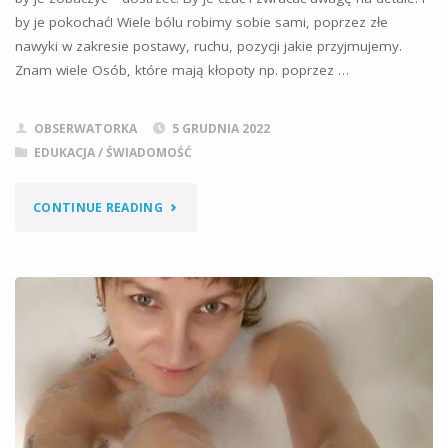
by je pokochać! Wiele bólu robimy sobie sami, poprzez złe
nawyki w zakresie postawy, ruchu, pozycji jakie przyjmujemy.
Znam wiele Osób, które mają kłopoty np. poprzez …
OBSERWATORKA
5 GRUDNIA 2022
EDUKACJA / ŚWIADOMOŚĆ
"CIAŁO,
CONTINUE READING
CZYLI
ŻYCIE
JEST
JAK
TRENING"