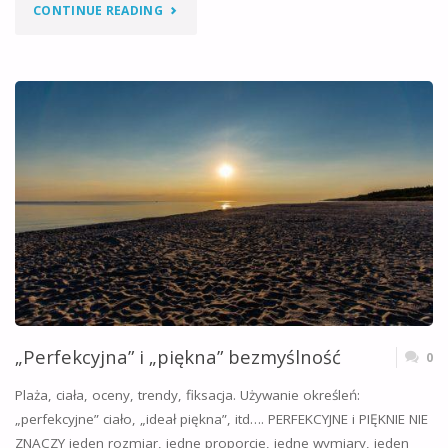
"UPRZEDZENIA/STEREOTYPY/SCHEMATY
CONTINUE READING
–
W
SKRÓCIE"
„Perfekcyjna” i „piękna” bezmyślność
0
Plaża, ciała, oceny, trendy, fiksacja. Używanie określeń:
„perfekcyjne” ciało, „ideał piękna”, itd…. PERFEKCYJNE i PIĘKNIE NIE
ZNACZY jeden rozmiar, jedne proporcje, jedne wymiary, jeden