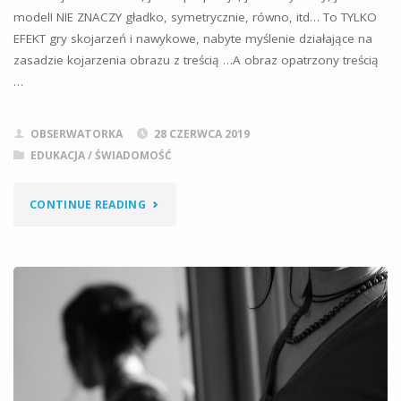
model! NIE ZNACZY gładko, symetrycznie, równo, itd… To TYLKO
EFEKT gry skojarzeń i nawykowe, nabyte myślenie działające na
zasadzie kojarzenia obrazu z treścią …A obraz opatrzony treścią
…
OBSERWATORKA
28 CZERWCA 2019
EDUKACJA / ŚWIADOMOŚĆ
"„PERFEKCYJNA”
CONTINUE READING
I
„PIĘKNA”
BEZMYŚLNOŚĆ"