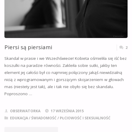
Piersi są piersiami
2
Skandal w prasie i we Wszechświecie! Kobieta ośmieliła się iść bez
koszulki na paradzie równości. Zakleiła sobie sutki, jakby ten
element jej całości był co najmniej połączony jakąś niewidzialną
nicią z wprogramowanym i gorszącym skojarzeniem w głowach
mas (niestety jest tak), ale i tak nie obyło się bez skandalu.
Poproszono …
OBSERWATORKA
17 WRZEŚNIA 2015
EDUKACJA / ŚWIADOMOŚĆ
/
PŁCIOWOŚĆ I SEKSUALNOŚĆ