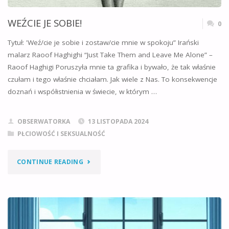
TYM
WEŹCIE JE SOBIE!
0
ZMIERZYĆ?"
Tytuł: 'Weź/cie je sobie i zostaw/cie mnie w spokoju” Irański
malarz Raoof Haghighi “Just Take Them and Leave Me Alone” –
Raoof Haghigi Poruszyła mnie ta grafika i bywało, że tak właśnie
czułam i tego właśnie chciałam. Jak wiele z Nas. To konsekwencje
doznań i współistnienia w świecie, w którym …
OBSERWATORKA
13 LISTOPADA 2024
PŁCIOWOŚĆ I SEKSUALNOŚĆ
"WEŹCIE
CONTINUE READING
JE
SOBIE!"