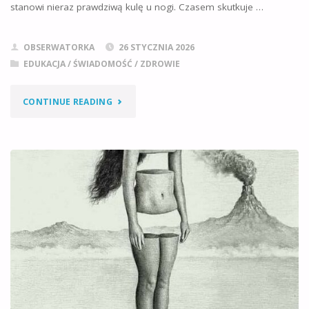
stanowi nieraz prawdziwą kulę u nogi. Czasem skutkuje …
OBSERWATORKA
26 STYCZNIA 2026
EDUKACJA / ŚWIADOMOŚĆ
/
ZDROWIE
"BODZIEC
CONTINUE READING
+
SZKODLIWY
SCHEMAT
–
JAK
SIĘ
Z