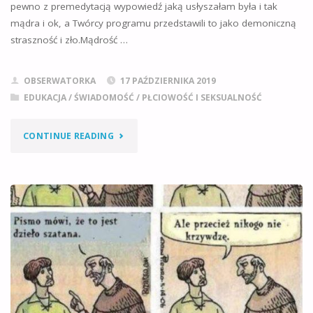
pewno z premedytacją wypowiedź jaką usłyszałam była i tak
mądra i ok, a Twórcy programu przedstawili to jako demoniczną
straszność i zło.Mądrość …
OBSERWATORKA
17 PAŹDZIERNIKA 2019
EDUKACJA / ŚWIADOMOŚĆ
/
PŁCIOWOŚĆ I SEKSUALNOŚĆ
"SEKSEDU
CONTINUE READING
POTWORY
I
ALARM"