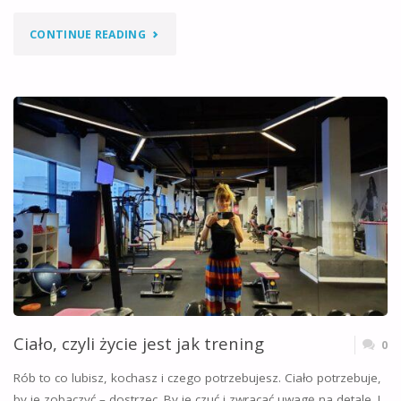
"DLACZEGO
CONTINUE READING
CZASEM
PSYCHO/TERAPIA
NIE
DZIAŁA?"
Ciało, czyli życie jest jak trening
0
Rób to co lubisz, kochasz i czego potrzebujesz. Ciało potrzebuje,
by je zobaczyć – dostrzec. By je czuć i zwracać uwagę na detale. I