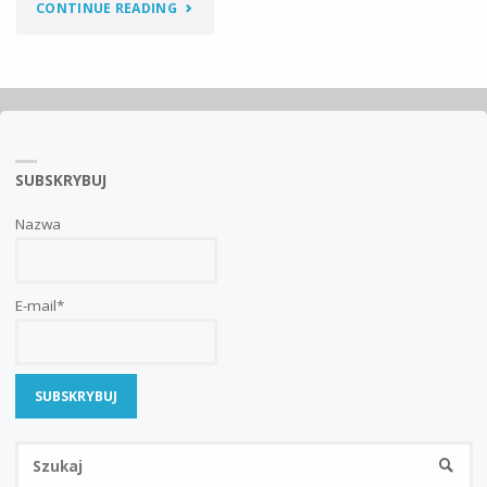
"PIERSI
CONTINUE READING
SĄ
PIERSIAMI"
SUBSKRYBUJ
Nazwa
E-mail*
Sz
SZUKA