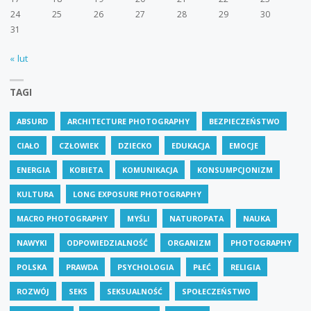
24
25
26
27
28
29
30
31
« lut
TAGI
ABSURD
ARCHITECTURE PHOTOGRAPHY
BEZPIECZEŃSTWO
CIAŁO
CZŁOWIEK
DZIECKO
EDUKACJA
EMOCJE
ENERGIA
KOBIETA
KOMUNIKACJA
KONSUMPCJONIZM
KULTURA
LONG EXPOSURE PHOTOGRAPHY
MACRO PHOTOGRAPHY
MYŚLI
NATUROPATA
NAUKA
NAWYKI
ODPOWIEDZIALNOŚĆ
ORGANIZM
PHOTOGRAPHY
POLSKA
PRAWDA
PSYCHOLOGIA
PŁEĆ
RELIGIA
ROZWÓJ
SEKS
SEKSUALNOŚĆ
SPOŁECZEŃSTWO