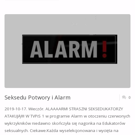
MARCA
2020.
DZIEŃ
KOBIET."
Seksedu Potwory i Alarm
0
2019-10-17. Wieczór. ALAAAARM! STRASZNI SEKSEDUKATORZY
ATAKUJĄ!!!! W TVPiS 1 w programie Alarm w otoczeniu czerwonych
wykrzykników niedawno skończyła się nagonka na Edukatorów
seksualnych. Ciekawe.Każda wyselekcjonowana i wycięta na