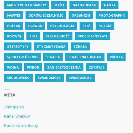
MACRO PHOTOGRAPHY
MYŚLI
NATUROPATA
NAUKA
NAWYKI
ODPOWIEDZIALNOŚĆ
ORGANIZM
PHOTOGRAPHY
POLSKA
PRAWDA
PSYCHOLOGIA
PŁEĆ
RELIGIA
ROZWÓJ
SEKS
SEKSUALNOŚĆ
SPOŁECZEŃSTWO
STEREOTYPY
STYGMATYZACJA
SZKOŁA
S[POŁECZEŃSTWO
TERAPIA
TERAPIENATURALNE
WIEDZA
WOJNA
WYBÓR
ZANIECZYSZCZENIA
ZDROWIE
ŚRODOWISKO
ŚWIADOMOSĆ
ŚWIADOMOŚĆ
META
Zaloguj się
Kanał wpisów
Kanał komentarzy