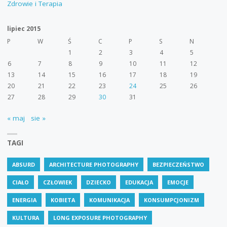
Zdrowie i Terapia
lipiec 2015
P
W
Ś
C
P
S
N
1
2
3
4
5
6
7
8
9
10
11
12
13
14
15
16
17
18
19
20
21
22
23
24
25
26
27
28
29
30
31
« maj
sie »
TAGI
ABSURD
ARCHITECTURE PHOTOGRAPHY
BEZPIECZEŃSTWO
CIAŁO
CZŁOWIEK
DZIECKO
EDUKACJA
EMOCJE
ENERGIA
KOBIETA
KOMUNIKACJA
KONSUMPCJONIZM
KULTURA
LONG EXPOSURE PHOTOGRAPHY