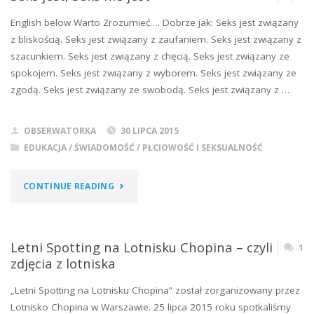
English below Warto Zrozumieć…. Dobrze jak: Seks jest związany
z bliskością. Seks jest związany z zaufaniem. Seks jest związany z
szacunkiem. Seks jest związany z chęcią. Seks jest związany ze
spokojem. Seks jest związany z wyborem. Seks jest związany ze
zgodą. Seks jest związany ze swobodą. Seks jest związany z …
OBSERWATORKA
30 LIPCA 2015
EDUKACJA / ŚWIADOMOŚĆ
/
PŁCIOWOŚĆ I SEKSUALNOŚĆ
"SEKS
CONTINUE READING
JEST,
SEKS
Letni Spotting na Lotnisku Chopina – czyli
1
zdjęcia z lotniska
NIE
„Letni Spotting na Lotnisku Chopina” został zorganizowany przez
JEST"
Lotnisko Chopina w Warszawie. 25 lipca 2015 roku spotkaliśmy