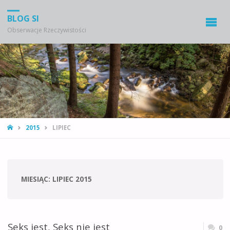
BLOG SI
Obserwacje Rzeczywistości
STRONA
2015
LIPIEC
GŁÓWNA
MIESIĄC:
LIPIEC 2015
Seks jest, Seks nie jest
0