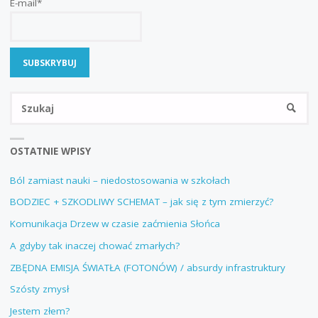
E-mail*
Sz
SZUKA
OSTATNIE WPISY
Ból zamiast nauki – niedostosowania w szkołach
BODZIEC + SZKODLIWY SCHEMAT – jak się z tym zmierzyć?
Komunikacja Drzew w czasie zaćmienia Słońca
A gdyby tak inaczej chować zmarłych?
ZBĘDNA EMISJA ŚWIATŁA (FOTONÓW) / absurdy infrastruktury
Szósty zmysł
Jestem złem?