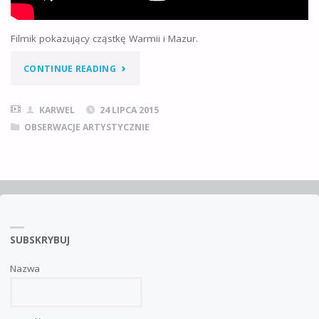
LOTNISKA"
Filmik pokazujący cząstkę Warmii i Mazur.
„WARMIA
CONTINUE READING
I
KARWEL
24 LIPCA 2015
MAZURY”
OBSERWACJE ARTYSTYCZNIE
SUBSKRYBUJ
Nazwa