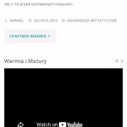
się o 18 przed umówionym miejscem.
KARWEL
30 LIPCA 2015
OBSERWACJE ARTYSTYCZNIE
"LETNI
CONTINUE READING
SPOTTING
NA
Warmia i Mazury
0
LOTNISKU
CHOPINA
–
CZYLI
ZDJĘCIA
Z