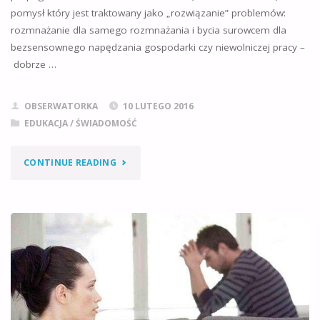
pomysł który jest traktowany jako „rozwiązanie” problemów:
rozmnażanie dla samego rozmnażania i bycia surowcem dla
bezsensownego napędzania gospodarki czy niewolniczej pracy –
dobrze …
OBSERWATORKA
10 LUTEGO 2016
EDUKACJA / ŚWIADOMOŚĆ
"ROZMNAŻANIE
CONTINUE READING
NA
OŚLEP"