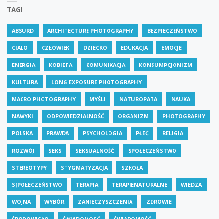
TAGI
ABSURD
ARCHITECTURE PHOTOGRAPHY
BEZPIECZEŃSTWO
CIAŁO
CZŁOWIEK
DZIECKO
EDUKACJA
EMOCJE
ENERGIA
KOBIETA
KOMUNIKACJA
KONSUMPCJONIZM
KULTURA
LONG EXPOSURE PHOTOGRAPHY
MACRO PHOTOGRAPHY
MYŚLI
NATUROPATA
NAUKA
NAWYKI
ODPOWIEDZIALNOŚĆ
ORGANIZM
PHOTOGRAPHY
POLSKA
PRAWDA
PSYCHOLOGIA
PŁEĆ
RELIGIA
ROZWÓJ
SEKS
SEKSUALNOŚĆ
SPOŁECZEŃSTWO
STEREOTYPY
STYGMATYZACJA
SZKOŁA
S[POŁECZEŃSTWO
TERAPIA
TERAPIENATURALNE
WIEDZA
WOJNA
WYBÓR
ZANIECZYSZCZENIA
ZDROWIE
ŚRODOWISKO
ŚWIADOMOSĆ
ŚWIADOMOŚĆ