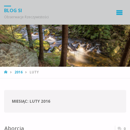
BLOG SI
Obserwacje Rzeczywistości
STRONA
2016
LUTY
GŁÓWNA
MIESIĄC:
LUTY 2016
Aborcja
0