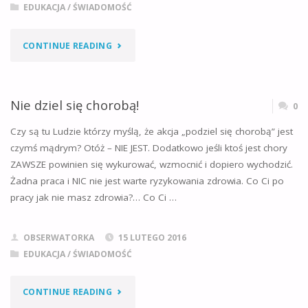
EDUKACJA / ŚWIADOMOŚĆ
"WIARA
CONTINUE READING
&
NIEWIARA
Nie dziel się chorobą!
0
=
Czy są tu Ludzie którzy myślą, że akcja „podziel się chorobą” jest
czymś mądrym? Otóż – NIE JEST. Dodatkowo jeśli ktoś jest chory
PUŁAPKA"
ZAWSZE powinien się wykurować, wzmocnić i dopiero wychodzić.
Żadna praca i NIC nie jest warte ryzykowania zdrowia. Co Ci po
pracy jak nie masz zdrowia?… Co Ci …
OBSERWATORKA
15 LUTEGO 2016
EDUKACJA / ŚWIADOMOŚĆ
"NIE
CONTINUE READING