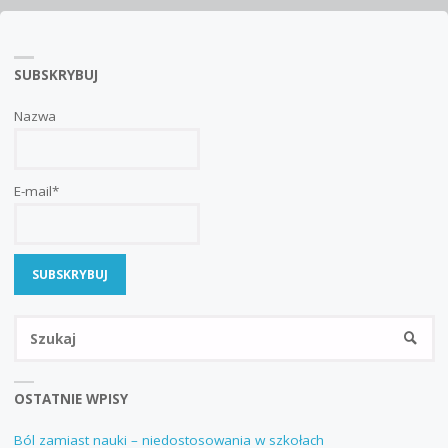
DYSTANS,
SUBSKRYBUJ
DOBRE
DZIAŁANIE"
Nazwa
E-mail*
Sz
SZUKA
OSTATNIE WPISY
Ból zamiast nauki – niedostosowania w szkołach