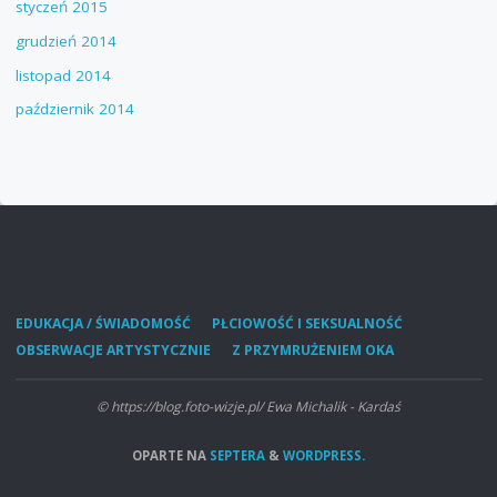
styczeń 2015
grudzień 2014
listopad 2014
październik 2014
EDUKACJA / ŚWIADOMOŚĆ
PŁCIOWOŚĆ I SEKSUALNOŚĆ
OBSERWACJE ARTYSTYCZNIE
Z PRZYMRUŻENIEM OKA
© https://blog.foto-wizje.pl/ Ewa Michalik - Kardaś
OPARTE NA
SEPTERA
&
WORDPRESS.