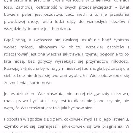
była skromna. Jest ona trwałą wartością w zmiennych kolejach
losu. Zachowaj ostrożność w swych przedsięwzięciach – świat
bowiem pełen jest oszustwa. Lecz niech ci to nie przesłania
prawdziwej cnoty, wielu ludzi dąży do wzniosłych ideałów i
wszędzie życie pełne jest heroizmu.
Bądź sobą, a zwłaszcza nie zwalczaj uczuć: nie bądź cyniczny
wobec miłości, albowiem w obliczu wszelkiej oschłości i
rozczarowań jest ona wieczna jak trawa. Przyjmuj pogodnie to co
lata niosą, bez goryczy wyrzekając się przymiotów młodości.
Rozwijaj siłę ducha by w nagłym nieszczęściu mogła być tarczą dla
ciebie. Lecz nie dręcz się tworami wyobraźni. Wiele obaw rodzi się
ze znużenia i samotności.
Jesteś dzieckiem Wszechświata, nie mniej niż gwiazdy i drzewa,
masz prawo być tutaj i czy jest to dla ciebie jasne czy nie, nie
wątp, że Wszechświat jest taki jaki być powinien.
Pozostań w zgodzie z Bogiem, cokolwiek myślisz o jego istnieniu,
czymkolwiek się zajmujesz i jakiekolwiek są twe pragnienia. W