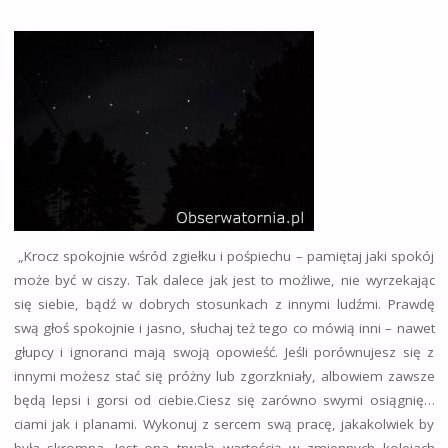
„Krocz spokojnie wśród zgiełku i pośpiechu – pamiętaj jaki spokój
może być w ciszy. Tak dalece jak jest to możliwe, nie wyrzekając
się siebie, bądź w dobrych stosunkach z innymi ludźmi. Prawdę
swą głoś spokojnie i jasno, słuchaj też tego co mówią inni – nawet
głupcy i ignoranci mają swoją opowieść. Jeśli porównujesz się z
innymi możesz stać się próżny lub zgorzkniały, albowiem zawsze
będą lepsi i gorsi od ciebie.
Ciesz się zarówno swymi osiągnię
…
ciami jak i planami. Wykonuj z sercem swą pracę, jakakolwiek by