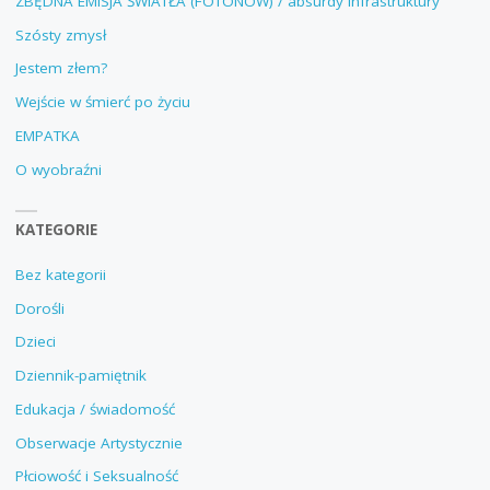
ZBĘDNA EMISJA ŚWIATŁA (FOTONÓW) / absurdy infrastruktury
Szósty zmysł
Jestem złem?
Wejście w śmierć po życiu
EMPATKA
O wyobraźni
KATEGORIE
Bez kategorii
Dorośli
Dzieci
Dziennik-pamiętnik
Edukacja / świadomość
Obserwacje Artystycznie
Płciowość i Seksualność