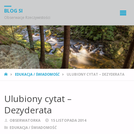
BLOG SI
Obserwacje Rzeczywistości
STRONA
EDUKACJA / ŚWIADOMOŚĆ
ULUBIONY CYTAT – DEZYDERATA
GŁÓWNA
Ulubiony cytat –
Dezyderata
OBSERWATORKA
15 LISTOPADA 2014
EDUKACJA / ŚWIADOMOŚĆ