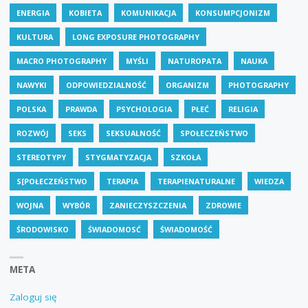
ENERGIA
KOBIETA
KOMUNIKACJA
KONSUMPCJONIZM
KULTURA
LONG EXPOSURE PHOTOGRAPHY
MACRO PHOTOGRAPHY
MYŚLI
NATUROPATA
NAUKA
NAWYKI
ODPOWIEDZIALNOŚĆ
ORGANIZM
PHOTOGRAPHY
POLSKA
PRAWDA
PSYCHOLOGIA
PŁEĆ
RELIGIA
ROZWÓJ
SEKS
SEKSUALNOŚĆ
SPOŁECZEŃSTWO
STEREOTYPY
STYGMATYZACJA
SZKOŁA
S[POŁECZEŃSTWO
TERAPIA
TERAPIENATURALNE
WIEDZA
WOJNA
WYBÓR
ZANIECZYSZCZENIA
ZDROWIE
ŚRODOWISKO
ŚWIADOMOSĆ
ŚWIADOMOŚĆ
META
Zaloguj się