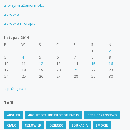
Z przymrużeniem oka
Zdrowie
Zdrowie i Terapia
listopad 2014
P
W
Ś
C
P
S
N
1
2
3
4
5
6
7
8
9
10
11
12
13
14
15
16
17
18
19
20
21
22
23
24
25
26
27
28
29
30
« paź
gru »
TAGI
ABSURD
ARCHITECTURE PHOTOGRAPHY
BEZPIECZEŃSTWO
CIAŁO
CZŁOWIEK
DZIECKO
EDUKACJA
EMOCJE