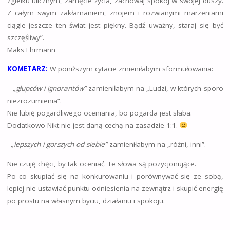
zgiełku ulicznym, zamęcie życia, zachowaj spokój w swojej duszy.
Z całym swym zakłamaniem, znojem i rozwianymi marzeniami
ciągle jeszcze ten świat jest piękny. Bądź uważny, staraj się być
szczęśliwy”.
Maks Ehrmann
KOMETARZ:
W poniższym cytacie zmieniłabym sformułowania:
–
„głupców i ignorantów”
zamieniłabym na „Ludzi, w których sporo
niezrozumienia”.
Nie lubię pogardliwego oceniania, bo pogarda jest słaba.
Dodatkowo Nikt nie jest daną cechą na zasadzie 1:1.
–
„lepszych i gorszych od siebie”
zamieniłabym na „różni, inni”.
Nie czuję chęci, by tak oceniać. Te słowa są pozycjonujące.
Po co skupiać się na konkurowaniu i porównywać się ze sobą,
lepiej nie ustawiać punktu odniesienia na zewnątrz i skupić energię
po prostu na własnym byciu, działaniu i spokoju.