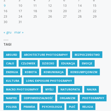
2
3
4
5
6
7
8
9
10
11
12
13
14
15
16
17
18
19
20
21
22
23
24
25
26
27
28
29
30
31
« gru
mar »
TAGI
ABSURD
ARCHITECTURE PHOTOGRAPHY
BEZPIECZEŃSTWO
CIAŁO
CZŁOWIEK
DZIECKO
EDUKACJA
EMOCJE
ENERGIA
KOBIETA
KOMUNIKACJA
KONSUMPCJONIZM
KULTURA
LONG EXPOSURE PHOTOGRAPHY
MACRO PHOTOGRAPHY
MYŚLI
NATUROPATA
NAUKA
NAWYKI
ODPOWIEDZIALNOŚĆ
ORGANIZM
PHOTOGRAPHY
POLSKA
PRAWDA
PSYCHOLOGIA
PŁEĆ
RELIGIA