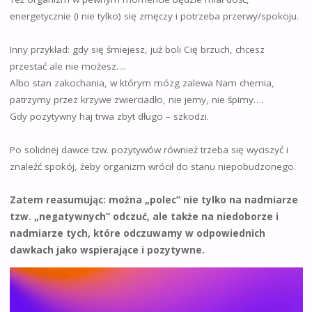
energetycznie (i nie tylko) się zmęczy i potrzeba przerwy/spokoju.
Inny przykład: gdy się śmiejesz, już boli Cię brzuch, chcesz
przestać ale nie możesz….
Albo stan zakochania, w którym mózg zalewa Nam chemia,
patrzymy przez krzywe zwierciadło, nie jemy, nie śpimy….
Gdy pozytywny haj trwa zbyt długo – szkodzi.
Po solidnej dawce tzw. pozytywów również trzeba się wyciszyć i
znaleźć spokój, żeby organizm wrócił do stanu niepobudzonego.
Zatem reasumując: można „polec” nie tylko na nadmiarze
tzw. „negatywnych” odczuć, ale także na niedoborze i
nadmiarze tych, które odczuwamy w odpowiednich
dawkach jako wspierające i pozytywne.