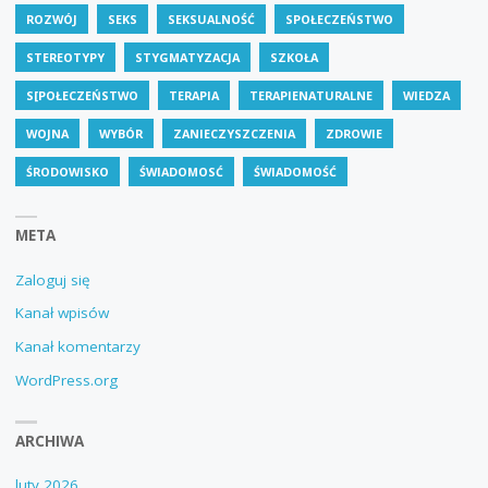
ROZWÓJ
SEKS
SEKSUALNOŚĆ
SPOŁECZEŃSTWO
STEREOTYPY
STYGMATYZACJA
SZKOŁA
S[POŁECZEŃSTWO
TERAPIA
TERAPIENATURALNE
WIEDZA
WOJNA
WYBÓR
ZANIECZYSZCZENIA
ZDROWIE
ŚRODOWISKO
ŚWIADOMOSĆ
ŚWIADOMOŚĆ
META
Zaloguj się
Kanał wpisów
Kanał komentarzy
WordPress.org
ARCHIWA
luty 2026