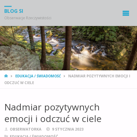
BLOG SI
Obserwacje Rzeczywistości
STRONA
EDUKACJA / ŚWIADOMOŚĆ
NADMIAR POZYTYWNYCH EMOCJI I
GŁÓWNA
ODCZUĆ W CIELE
Nadmiar pozytywnych
emocji i odczuć w ciele
OBSERWATORKA
9 STYCZNIA 2023
EDUKACJA / ŚWIADOMOŚĆ