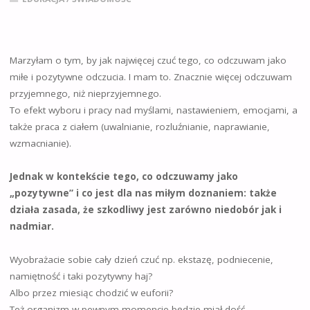
Marzyłam o tym, by jak najwięcej czuć tego, co odczuwam jako
miłe i pozytywne odczucia. I mam to. Znacznie więcej odczuwam
przyjemnego, niż nieprzyjemnego.
To efekt wyboru i pracy nad myślami, nastawieniem, emocjami, a
także praca z ciałem (uwalnianie, rozluźnianie, naprawianie,
wzmacnianie).
Jednak w kontekście tego, co odczuwamy jako
„pozytywne” i co jest dla nas miłym doznaniem: także
działa zasada, że szkodliwy jest zarówno niedobór jak i
nadmiar.
Wyobrażacie sobie cały dzień czuć np. ekstazę, podniecenie,
namiętność i taki pozytywny haj?
Albo przez miesiąc chodzić w euforii?
Też organizm w pewnym momencie będzie miał dość,