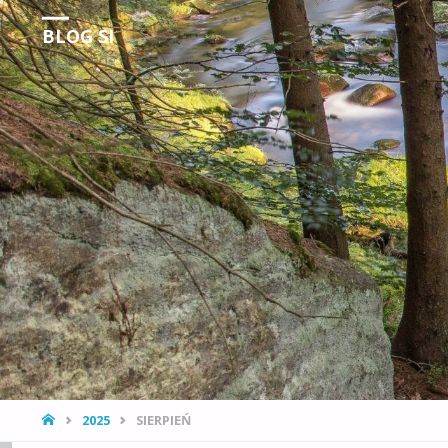
BLOG SI
Obserwacje Rzeczywistości
STRONA
2025
SIERPIEŃ
GŁÓWNA