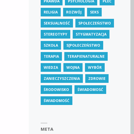
PRAWDA
PSYCHOLOGIA
PŁEĆ
RELIGIA
ROZWÓJ
SEKS
SEKSUALNOŚĆ
SPOŁECZEŃSTWO
STEREOTYPY
STYGMATYZACJA
SZKOŁA
S[POŁECZEŃSTWO
TERAPIA
TERAPIENATURALNE
WIEDZA
WOJNA
WYBÓR
ZANIECZYSZCZENIA
ZDROWIE
ŚRODOWISKO
ŚWIADOMOSĆ
ŚWIADOMOŚĆ
META