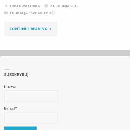
OBSERWATORKA
2 GRUDNIA 2019
EDUKACJA / ŚWIADOMOŚĆ
"STATYSTYKI
CONTINUE READING
SPOŁECZNYCH
ZACHOWAŃ
I
SUBSKRYBUJ
OBRAZ
ILUZJI"
Nazwa
E-mail*