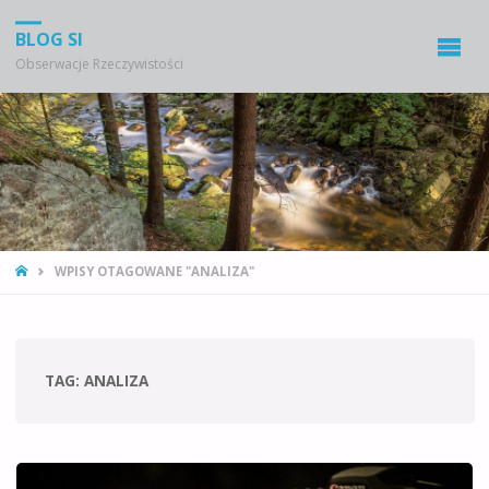
BLOG SI
Obserwacje Rzeczywistości
STRONA
WPISY OTAGOWANE "ANALIZA"
GŁÓWNA
TAG:
ANALIZA