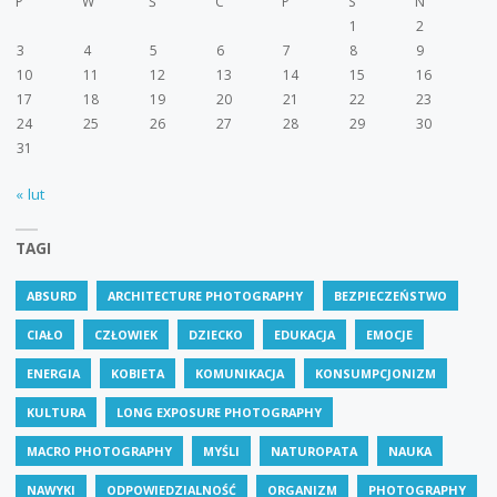
P
W
Ś
C
P
S
N
1
2
3
4
5
6
7
8
9
10
11
12
13
14
15
16
17
18
19
20
21
22
23
24
25
26
27
28
29
30
31
« lut
TAGI
ABSURD
ARCHITECTURE PHOTOGRAPHY
BEZPIECZEŃSTWO
CIAŁO
CZŁOWIEK
DZIECKO
EDUKACJA
EMOCJE
ENERGIA
KOBIETA
KOMUNIKACJA
KONSUMPCJONIZM
KULTURA
LONG EXPOSURE PHOTOGRAPHY
MACRO PHOTOGRAPHY
MYŚLI
NATUROPATA
NAUKA
NAWYKI
ODPOWIEDZIALNOŚĆ
ORGANIZM
PHOTOGRAPHY