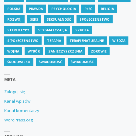
POLSKA
PRAWDA
PSYCHOLOGIA
PŁEĆ
RELIGIA
ROZWÓJ
SEKS
SEKSUALNOŚĆ
SPOŁECZEŃSTWO
STEREOTYPY
STYGMATYZACJA
SZKOŁA
S[POŁECZEŃSTWO
TERAPIA
TERAPIENATURALNE
WIEDZA
WOJNA
WYBÓR
ZANIECZYSZCZENIA
ZDROWIE
ŚRODOWISKO
ŚWIADOMOSĆ
ŚWIADOMOŚĆ
META
Zaloguj się
Kanał wpisów
Kanał komentarzy
WordPress.org