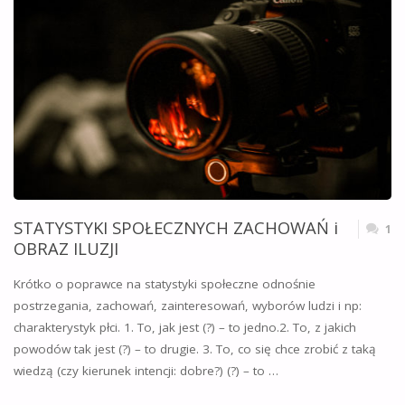
STATYSTYKI SPOŁECZNYCH ZACHOWAŃ i
1
OBRAZ ILUZJI
Krótko o poprawce na statystyki społeczne odnośnie
postrzegania, zachowań, zainteresowań, wyborów ludzi i np:
charakterystyk płci. 1. To, jak jest (?) – to jedno.2. To, z jakich
powodów tak jest (?) – to drugie. 3. To, co się chce zrobić z taką
wiedzą (czy kierunek intencji: dobre?) (?) – to …