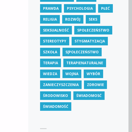
PRAWDA
PSYCHOLOGIA
PŁEĆ
RELIGIA
ROZWÓJ
SEKS
SEKSUALNOŚĆ
SPOŁECZEŃSTWO
STEREOTYPY
STYGMATYZACJA
SZKOŁA
S[POŁECZEŃSTWO
TERAPIA
TERAPIENATURALNE
WIEDZA
WOJNA
WYBÓR
ZANIECZYSZCZENIA
ZDROWIE
ŚRODOWISKO
ŚWIADOMOSĆ
ŚWIADOMOŚĆ