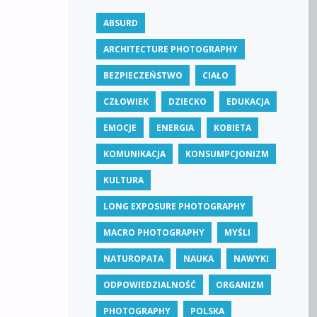
ABSURD
ARCHITECTURE PHOTOGRAPHY
BEZPIECZEŃSTWO
CIAŁO
CZŁOWIEK
DZIECKO
EDUKACJA
EMOCJE
ENERGIA
KOBIETA
KOMUNIKACJA
KONSUMPCJONIZM
KULTURA
LONG EXPOSURE PHOTOGRAPHY
MACRO PHOTOGRAPHY
MYŚLI
NATUROPATA
NAUKA
NAWYKI
ODPOWIEDZIALNOŚĆ
ORGANIZM
PHOTOGRAPHY
POLSKA