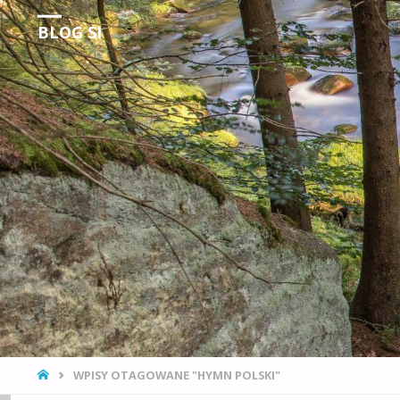
BLOG SI
Obserwacje Rzeczywistości
STRONA
WPISY OTAGOWANE "HYMN POLSKI"
GŁÓWNA