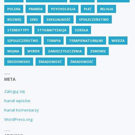
POLSKA
PRAWDA
PSYCHOLOGIA
PŁEĆ
RELIGIA
ROZWÓJ
SEKS
SEKSUALNOŚĆ
SPOŁECZEŃSTWO
STEREOTYPY
STYGMATYZACJA
SZKOŁA
S[POŁECZEŃSTWO
TERAPIA
TERAPIENATURALNE
WIEDZA
WOJNA
WYBÓR
ZANIECZYSZCZENIA
ZDROWIE
ŚRODOWISKO
ŚWIADOMOSĆ
ŚWIADOMOŚĆ
META
Zaloguj się
Kanał wpisów
Kanał komentarzy
WordPress.org