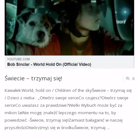
Świecie – trzymaj się!
0
Kawałek:World, hold on / Children of the skyŚwiecie – trzymaj się
/ Dzieci z nieba . „Otwórz swoje serceCo czujesz?Otwórz swoje
serceCo uważasz za prawdziwe?Wielki Wybuch może być za
milion latNie mogę znaleźć lepszego momentu na to, by
powiedzieć: -Świecie, trzymaj się!Zamiast bałaganić w naszej
przyszłościOtwórz(my) się w środkuŚwiecie, trzymaj …