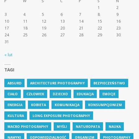
P
W
Ś
C
P
S
N
1
2
3
4
5
6
7
8
9
10
11
12
13
14
15
16
17
18
19
20
21
22
23
24
25
26
27
28
29
30
31
« lut
TAGI
ABSURD
ARCHITECTURE PHOTOGRAPHY
BEZPIECZEŃSTWO
CIAŁO
CZŁOWIEK
DZIECKO
EDUKACJA
EMOCJE
ENERGIA
KOBIETA
KOMUNIKACJA
KONSUMPCJONIZM
KULTURA
LONG EXPOSURE PHOTOGRAPHY
MACRO PHOTOGRAPHY
MYŚLI
NATUROPATA
NAUKA
NAWYKI
ODPOWIEDZIALNOŚĆ
ORGANIZM
PHOTOGRAPHY