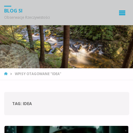
BLOG SI
Obserwacje Rzeczywistości
STRONA
WPISY OTAGOWANE "IDEA"
GŁÓWNA
TAG:
IDEA