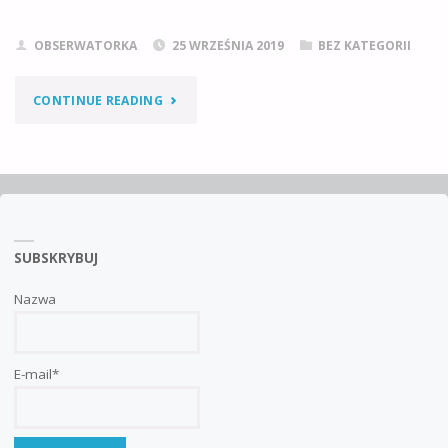
OBSERWATORKA
25 WRZEŚNIA 2019
BEZ KATEGORII
"KRYZYS
CONTINUE READING
EGZYSTENCJALNO-
KLIMATYCZNY"
SUBSKRYBUJ
Nazwa
E-mail*