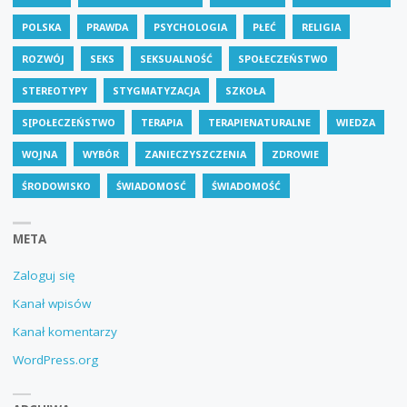
POLSKA
PRAWDA
PSYCHOLOGIA
PŁEĆ
RELIGIA
ROZWÓJ
SEKS
SEKSUALNOŚĆ
SPOŁECZEŃSTWO
STEREOTYPY
STYGMATYZACJA
SZKOŁA
S[POŁECZEŃSTWO
TERAPIA
TERAPIENATURALNE
WIEDZA
WOJNA
WYBÓR
ZANIECZYSZCZENIA
ZDROWIE
ŚRODOWISKO
ŚWIADOMOSĆ
ŚWIADOMOŚĆ
META
Zaloguj się
Kanał wpisów
Kanał komentarzy
WordPress.org