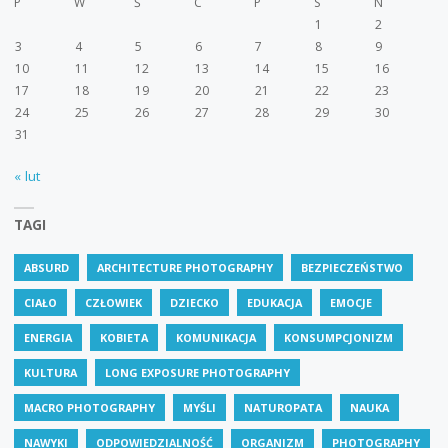
P
W
Ś
C
P
S
N
1
2
3
4
5
6
7
8
9
10
11
12
13
14
15
16
17
18
19
20
21
22
23
24
25
26
27
28
29
30
31
« lut
TAGI
ABSURD
ARCHITECTURE PHOTOGRAPHY
BEZPIECZEŃSTWO
CIAŁO
CZŁOWIEK
DZIECKO
EDUKACJA
EMOCJE
ENERGIA
KOBIETA
KOMUNIKACJA
KONSUMPCJONIZM
KULTURA
LONG EXPOSURE PHOTOGRAPHY
MACRO PHOTOGRAPHY
MYŚLI
NATUROPATA
NAUKA
NAWYKI
ODPOWIEDZIALNOŚĆ
ORGANIZM
PHOTOGRAPHY