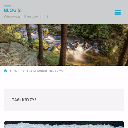
BLOG SI
Obserwacje Rzeczywistości
STRONA
WPISY OTAGOWANE "KRYZYS"
GŁÓWNA
TAG:
KRYZYS