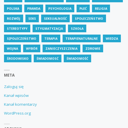
POLSKA
PRAWDA
PSYCHOLOGIA
PŁEĆ
RELIGIA
ROZWÓJ
SEKS
SEKSUALNOŚĆ
SPOŁECZEŃSTWO
STEREOTYPY
STYGMATYZACJA
SZKOŁA
S[POŁECZEŃSTWO
TERAPIA
TERAPIENATURALNE
WIEDZA
WOJNA
WYBÓR
ZANIECZYSZCZENIA
ZDROWIE
ŚRODOWISKO
ŚWIADOMOSĆ
ŚWIADOMOŚĆ
META
Zaloguj się
Kanał wpisów
Kanał komentarzy
WordPress.org