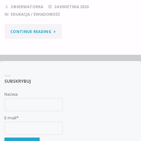
OBSERWATORKA
24 KWIETNIA 2020
EDUKACJA / ŚWIADOMOŚĆ
"ABSURDU
CONTINUE READING
NIE
ROZUMIESZ,
LEWAKU?"
SUBSKRYBUJ
Nazwa
E-mail*