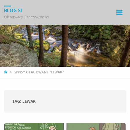
BLOG SI
Obserwacje Rzeczywistości
STRONA
WPISY OTAGOWANE "LEWAK"
GŁÓWNA
TAG:
LEWAK