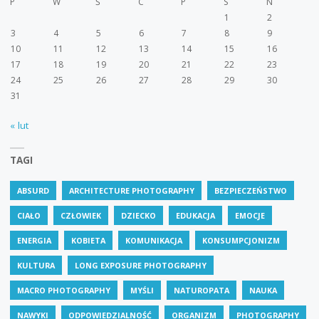
P
W
Ś
C
P
S
N
1
2
3
4
5
6
7
8
9
10
11
12
13
14
15
16
17
18
19
20
21
22
23
24
25
26
27
28
29
30
31
« lut
TAGI
ABSURD
ARCHITECTURE PHOTOGRAPHY
BEZPIECZEŃSTWO
CIAŁO
CZŁOWIEK
DZIECKO
EDUKACJA
EMOCJE
ENERGIA
KOBIETA
KOMUNIKACJA
KONSUMPCJONIZM
KULTURA
LONG EXPOSURE PHOTOGRAPHY
MACRO PHOTOGRAPHY
MYŚLI
NATUROPATA
NAUKA
NAWYKI
ODPOWIEDZIALNOŚĆ
ORGANIZM
PHOTOGRAPHY