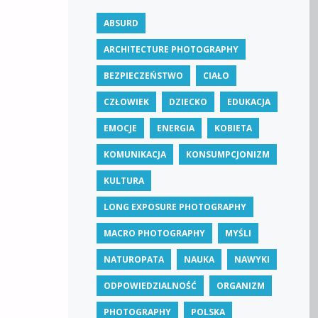
ABSURD
ARCHITECTURE PHOTOGRAPHY
BEZPIECZEŃSTWO
CIAŁO
CZŁOWIEK
DZIECKO
EDUKACJA
EMOCJE
ENERGIA
KOBIETA
KOMUNIKACJA
KONSUMPCJONIZM
KULTURA
LONG EXPOSURE PHOTOGRAPHY
MACRO PHOTOGRAPHY
MYŚLI
NATUROPATA
NAUKA
NAWYKI
ODPOWIEDZIALNOŚĆ
ORGANIZM
PHOTOGRAPHY
POLSKA