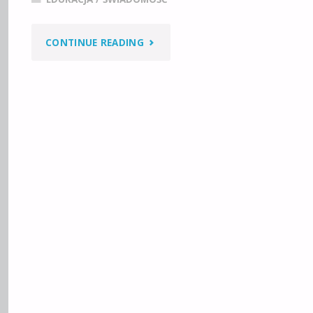
"DZIŚ
CONTINUE READING
1
LISTOPADA
=
CZAS
NA
WYRZUCENIE
ŚMIECI
Z