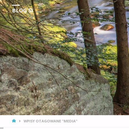
BLOG SI
Obserwacje Rzeczywistości
STRONA
WPISY OTAGOWANE "MEDIA"
GŁÓWNA