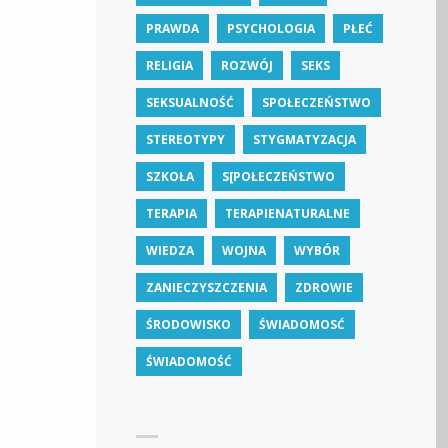
PRAWDA
PSYCHOLOGIA
PŁEĆ
RELIGIA
ROZWÓJ
SEKS
SEKSUALNOŚĆ
SPOŁECZEŃSTWO
STEREOTYPY
STYGMATYZACJA
SZKOŁA
S[POŁECZEŃSTWO
TERAPIA
TERAPIENATURALNE
WIEDZA
WOJNA
WYBÓR
ZANIECZYSZCZENIA
ZDROWIE
ŚRODOWISKO
ŚWIADOMOSĆ
ŚWIADOMOŚĆ