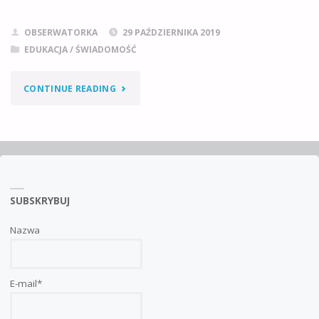
OBSERWATORKA
29 PAŹDZIERNIKA 2019
EDUKACJA / ŚWIADOMOŚĆ
"ZEZWIERZĘCONY
CONTINUE READING
I
ZBYDLĘCONY
CZŁOWIEK"
SUBSKRYBUJ
Nazwa
E-mail*