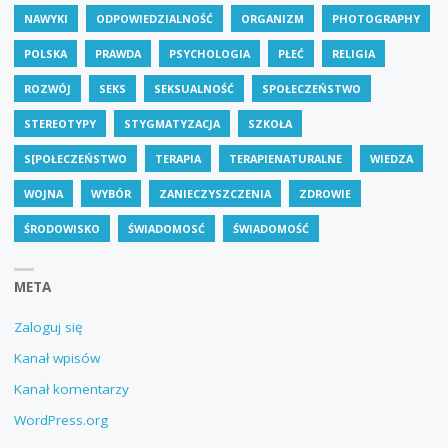
NAWYKI
ODPOWIEDZIALNOŚĆ
ORGANIZM
PHOTOGRAPHY
POLSKA
PRAWDA
PSYCHOLOGIA
PŁEĆ
RELIGIA
ROZWÓJ
SEKS
SEKSUALNOŚĆ
SPOŁECZEŃSTWO
STEREOTYPY
STYGMATYZACJA
SZKOŁA
S[POŁECZEŃSTWO
TERAPIA
TERAPIENATURALNE
WIEDZA
WOJNA
WYBÓR
ZANIECZYSZCZENIA
ZDROWIE
ŚRODOWISKO
ŚWIADOMOSĆ
ŚWIADOMOŚĆ
META
Zaloguj się
Kanał wpisów
Kanał komentarzy
WordPress.org