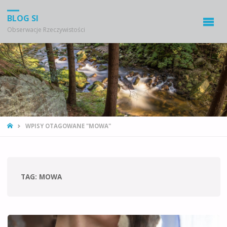
BLOG SI
Obserwacje Rzeczywistości
STRONA
WPISY OTAGOWANE "MOWA"
GŁÓWNA
TAG:
MOWA