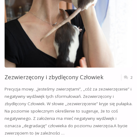
Zezwierzęcony i zbydlęcony Człowiek
2
Precyzja mowy. „Jesteśmy zwierzętami”, „cóż za zezwierzęcenie” i
negatywny wydźwięk tych sformułowań. Zezwierzęcony i
zbydlęcony Człowiek. W słowie „zezwierzęcenie” kryje się pułapka.
Na poziomie społecznym określenie to sugeruje, że to coś
negatywnego. Z założenia ma mieć negatywny wydźwięk i
oznacza „degradację” człowieka do poziomu zwierzęcia.A bycie
zwierzęciem to (w zależności …