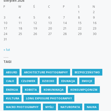
sierpień 2026
P
W
Ś
C
P
S
N
1
2
3
4
5
6
7
8
9
10
11
12
13
14
15
16
17
18
19
20
21
22
23
24
25
26
27
28
29
30
31
« lut
TAGI
ABSURD
ARCHITECTURE PHOTOGRAPHY
BEZPIECZEŃSTWO
CIAŁO
CZŁOWIEK
DZIECKO
EDUKACJA
EMOCJE
ENERGIA
KOBIETA
KOMUNIKACJA
KONSUMPCJONIZM
KULTURA
LONG EXPOSURE PHOTOGRAPHY
MACRO PHOTOGRAPHY
MYŚLI
NATUROPATA
NAUKA