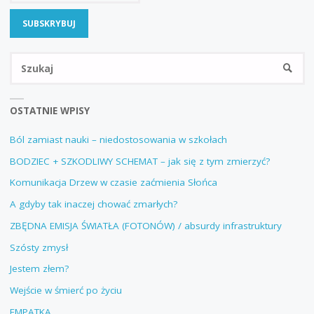
Sz
SZUKA
OSTATNIE WPISY
Ból zamiast nauki – niedostosowania w szkołach
BODZIEC + SZKODLIWY SCHEMAT – jak się z tym zmierzyć?
Komunikacja Drzew w czasie zaćmienia Słońca
A gdyby tak inaczej chować zmarłych?
ZBĘDNA EMISJA ŚWIATŁA (FOTONÓW) / absurdy infrastruktury
Szósty zmysł
Jestem złem?
Wejście w śmierć po życiu
EMPATKA