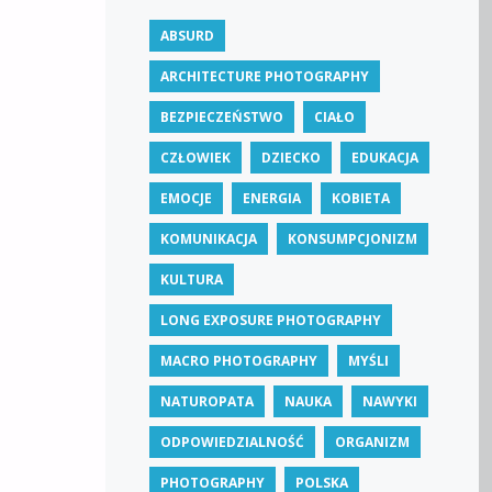
ABSURD
ARCHITECTURE PHOTOGRAPHY
BEZPIECZEŃSTWO
CIAŁO
CZŁOWIEK
DZIECKO
EDUKACJA
EMOCJE
ENERGIA
KOBIETA
KOMUNIKACJA
KONSUMPCJONIZM
KULTURA
LONG EXPOSURE PHOTOGRAPHY
MACRO PHOTOGRAPHY
MYŚLI
NATUROPATA
NAUKA
NAWYKI
ODPOWIEDZIALNOŚĆ
ORGANIZM
PHOTOGRAPHY
POLSKA