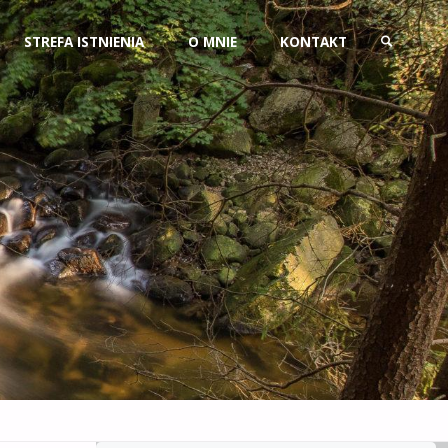
Przejdź
STREFA ISTNIENIA
O MNIE
KONTAKT
do
SZUKAJ
treści