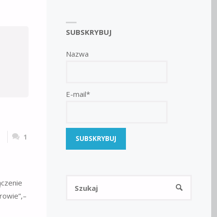
SUBSKRYBUJ
Nazwa
E-mail*
1
Szukaj:
ączenie
SZUKAJ
drowie”,–