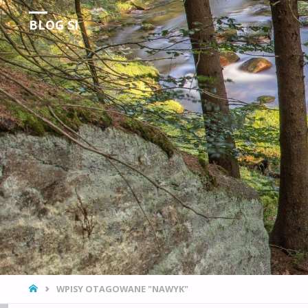
BLOG SI
Obserwacje Rzeczywistości
STRONA
WPISY OTAGOWANE "NAWYK"
GŁÓWNA