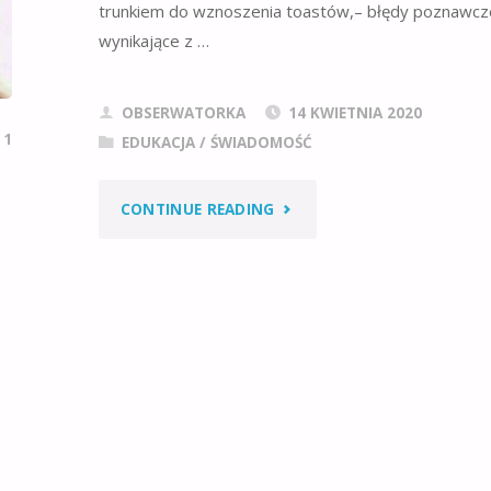
trunkiem do wznoszenia toastów,– błędy poznawcz
wynikające z …
OBSERWATORKA
14 KWIETNIA 2020
1
EDUKACJA / ŚWIADOMOŚĆ
"WODNE
CONTINUE READING
,
TOASTY
ZAMIAST
ALKOHOLOWYCH"