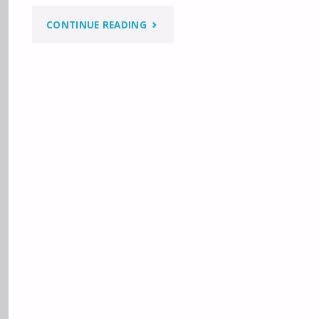
"TOKSYCZNE
CONTINUE READING
NAWYKI
NAZYWANE
PIĘKNEM"