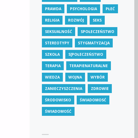
PRAWDA
PSYCHOLOGIA
PŁEĆ
RELIGIA
ROZWÓJ
SEKS
SEKSUALNOŚĆ
SPOŁECZEŃSTWO
STEREOTYPY
STYGMATYZACJA
SZKOŁA
S[POŁECZEŃSTWO
TERAPIA
TERAPIENATURALNE
WIEDZA
WOJNA
WYBÓR
ZANIECZYSZCZENIA
ZDROWIE
ŚRODOWISKO
ŚWIADOMOSĆ
ŚWIADOMOŚĆ