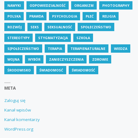
NAWYKI
ODPOWIEDZIALNOŚĆ
ORGANIZM
PHOTOGRAPHY
POLSKA
PRAWDA
PSYCHOLOGIA
PŁEĆ
RELIGIA
ROZWÓJ
SEKS
SEKSUALNOŚĆ
SPOŁECZEŃSTWO
STEREOTYPY
STYGMATYZACJA
SZKOŁA
S[POŁECZEŃSTWO
TERAPIA
TERAPIENATURALNE
WIEDZA
WOJNA
WYBÓR
ZANIECZYSZCZENIA
ZDROWIE
ŚRODOWISKO
ŚWIADOMOSĆ
ŚWIADOMOŚĆ
META
Zaloguj się
Kanał wpisów
Kanał komentarzy
WordPress.org