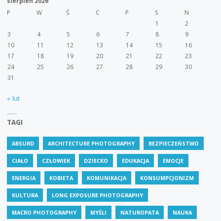
sierpień 2026
P
W
Ś
C
P
S
N
1
2
3
4
5
6
7
8
9
10
11
12
13
14
15
16
17
18
19
20
21
22
23
24
25
26
27
28
29
30
31
« lut
TAGI
ABSURD
ARCHITECTURE PHOTOGRAPHY
BEZPIECZEŃSTWO
CIAŁO
CZŁOWIEK
DZIECKO
EDUKACJA
EMOCJE
ENERGIA
KOBIETA
KOMUNIKACJA
KONSUMPCJONIZM
KULTURA
LONG EXPOSURE PHOTOGRAPHY
MACRO PHOTOGRAPHY
MYŚLI
NATUROPATA
NAUKA