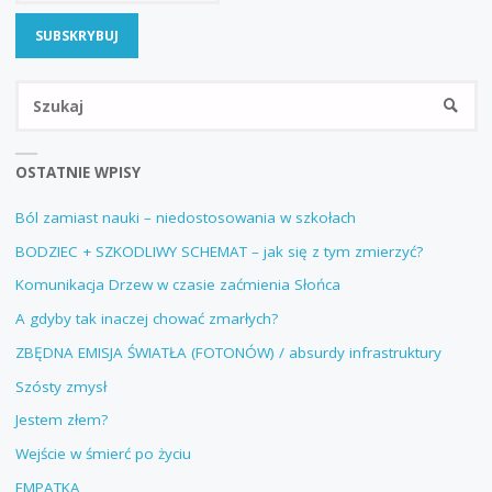
NAWYKÓW"
Sz
SZUKA
OSTATNIE WPISY
Ból zamiast nauki – niedostosowania w szkołach
BODZIEC + SZKODLIWY SCHEMAT – jak się z tym zmierzyć?
Komunikacja Drzew w czasie zaćmienia Słońca
A gdyby tak inaczej chować zmarłych?
ZBĘDNA EMISJA ŚWIATŁA (FOTONÓW) / absurdy infrastruktury
Szósty zmysł
Jestem złem?
Wejście w śmierć po życiu
EMPATKA