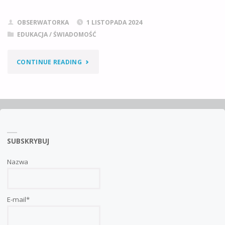
OBSERWATORKA
1 LISTOPADA 2024
EDUKACJA / ŚWIADOMOŚĆ
"DZIŚ
CONTINUE READING
1
LISTOPADA
=
SUBSKRYBUJ
CZAS
NA
Nazwa
WYRZUCENIE
E-mail*
ŚMIECI
Z