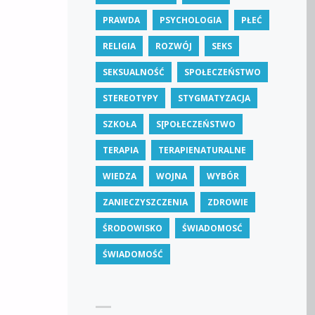
PRAWDA
PSYCHOLOGIA
PŁEĆ
RELIGIA
ROZWÓJ
SEKS
SEKSUALNOŚĆ
SPOŁECZEŃSTWO
STEREOTYPY
STYGMATYZACJA
SZKOŁA
S[POŁECZEŃSTWO
TERAPIA
TERAPIENATURALNE
WIEDZA
WOJNA
WYBÓR
ZANIECZYSZCZENIA
ZDROWIE
ŚRODOWISKO
ŚWIADOMOSĆ
ŚWIADOMOŚĆ