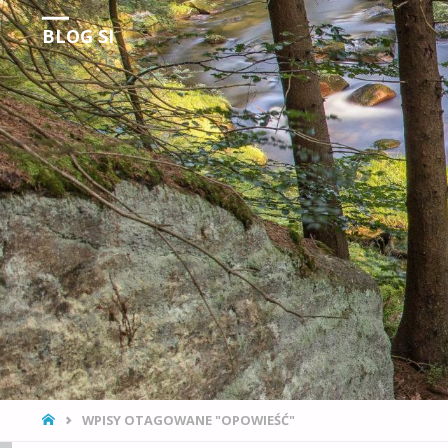
BLOG SI
Obserwacje Rzeczywistości
STRONA
WPISY OTAGOWANE "OPOWIEŚĆ"
GŁÓWNA