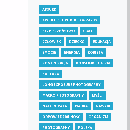
ABSURD
ARCHITECTURE PHOTOGRAPHY
BEZPIECZEŃSTWO
CIAŁO
CZŁOWIEK
DZIECKO
EDUKACJA
EMOCJE
ENERGIA
KOBIETA
KOMUNIKACJA
KONSUMPCJONIZM
KULTURA
LONG EXPOSURE PHOTOGRAPHY
MACRO PHOTOGRAPHY
MYŚLI
NATUROPATA
NAUKA
NAWYKI
ODPOWIEDZIALNOŚĆ
ORGANIZM
PHOTOGRAPHY
POLSKA