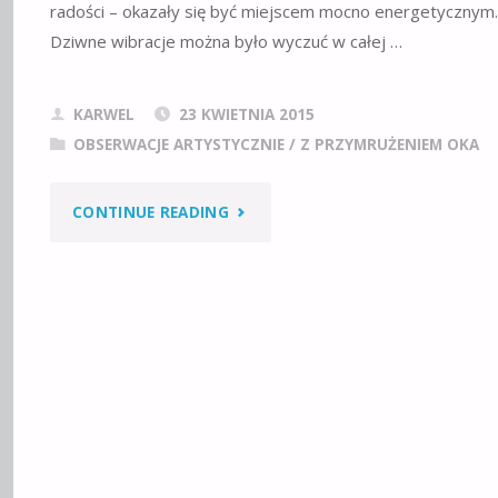
radości – okazały się być miejscem mocno energetycznym.
Dziwne wibracje można było wyczuć w całej …
KARWEL
23 KWIETNIA 2015
OBSERWACJE ARTYSTYCZNIE
/
Z PRZYMRUŻENIEM OKA
"WYCIECZKA
CONTINUE READING
W
TATRY"