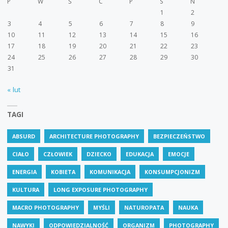
P
W
Ś
C
P
S
N
1
2
3
4
5
6
7
8
9
10
11
12
13
14
15
16
17
18
19
20
21
22
23
24
25
26
27
28
29
30
31
« lut
TAGI
ABSURD
ARCHITECTURE PHOTOGRAPHY
BEZPIECZEŃSTWO
CIAŁO
CZŁOWIEK
DZIECKO
EDUKACJA
EMOCJE
ENERGIA
KOBIETA
KOMUNIKACJA
KONSUMPCJONIZM
KULTURA
LONG EXPOSURE PHOTOGRAPHY
MACRO PHOTOGRAPHY
MYŚLI
NATUROPATA
NAUKA
NAWYKI
ODPOWIEDZIALNOŚĆ
ORGANIZM
PHOTOGRAPHY