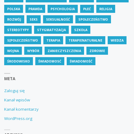
POLSKA
PRAWDA
PSYCHOLOGIA
PŁEĆ
RELIGIA
ROZWÓJ
SEKS
SEKSUALNOŚĆ
SPOŁECZEŃSTWO
STEREOTYPY
STYGMATYZACJA
SZKOŁA
S[POŁECZEŃSTWO
TERAPIA
TERAPIENATURALNE
WIEDZA
WOJNA
WYBÓR
ZANIECZYSZCZENIA
ZDROWIE
ŚRODOWISKO
ŚWIADOMOSĆ
ŚWIADOMOŚĆ
META
Zaloguj się
Kanał wpisów
Kanał komentarzy
WordPress.org