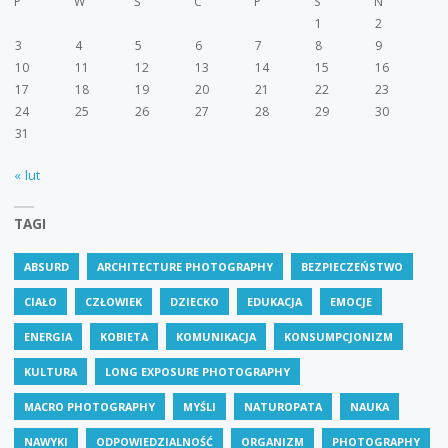
P
W
Ś
C
P
S
N
1
2
3
4
5
6
7
8
9
10
11
12
13
14
15
16
17
18
19
20
21
22
23
24
25
26
27
28
29
30
31
« lut
TAGI
ABSURD
ARCHITECTURE PHOTOGRAPHY
BEZPIECZEŃSTWO
CIAŁO
CZŁOWIEK
DZIECKO
EDUKACJA
EMOCJE
ENERGIA
KOBIETA
KOMUNIKACJA
KONSUMPCJONIZM
KULTURA
LONG EXPOSURE PHOTOGRAPHY
MACRO PHOTOGRAPHY
MYŚLI
NATUROPATA
NAUKA
NAWYKI
ODPOWIEDZIALNOŚĆ
ORGANIZM
PHOTOGRAPHY