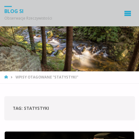
BLOG SI
Obserwacje Rzeczywistości
STRONA
WPISY OTAGOWANE "STATYSTYKI"
GŁÓWNA
TAG:
STATYSTYKI