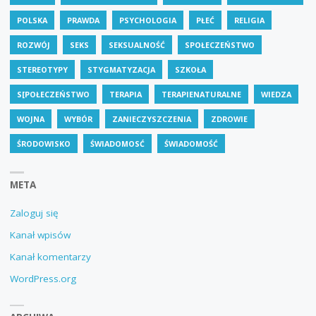
POLSKA
PRAWDA
PSYCHOLOGIA
PŁEĆ
RELIGIA
ROZWÓJ
SEKS
SEKSUALNOŚĆ
SPOŁECZEŃSTWO
STEREOTYPY
STYGMATYZACJA
SZKOŁA
S[POŁECZEŃSTWO
TERAPIA
TERAPIENATURALNE
WIEDZA
WOJNA
WYBÓR
ZANIECZYSZCZENIA
ZDROWIE
ŚRODOWISKO
ŚWIADOMOSĆ
ŚWIADOMOŚĆ
META
Zaloguj się
Kanał wpisów
Kanał komentarzy
WordPress.org