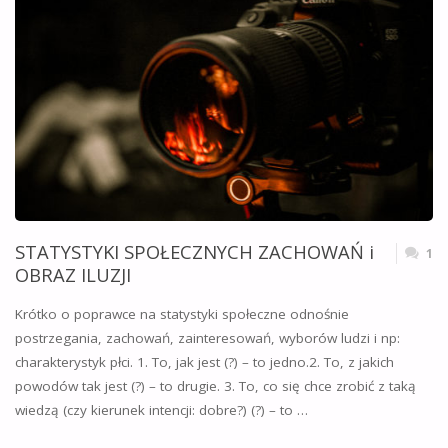
STATYSTYKI SPOŁECZNYCH ZACHOWAŃ i
1
OBRAZ ILUZJI
Krótko o poprawce na statystyki społeczne odnośnie
postrzegania, zachowań, zainteresowań, wyborów ludzi i np:
charakterystyk płci. 1. To, jak jest (?) – to jedno.2. To, z jakich
powodów tak jest (?) – to drugie. 3. To, co się chce zrobić z taką
wiedzą (czy kierunek intencji: dobre?) (?) – to …