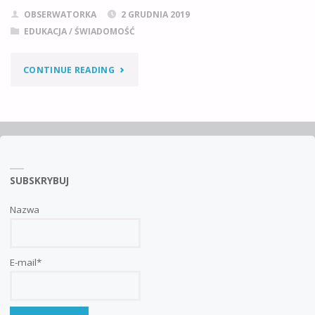
OBSERWATORKA
2 GRUDNIA 2019
EDUKACJA / ŚWIADOMOŚĆ
"STATYSTYKI
CONTINUE READING
SPOŁECZNYCH
ZACHOWAŃ
I
SUBSKRYBUJ
OBRAZ
ILUZJI"
Nazwa
E-mail*