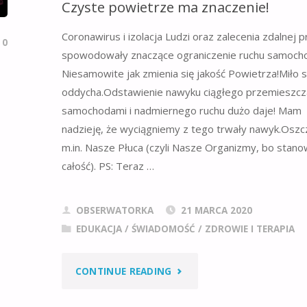
Czyste powietrze ma znaczenie!
Coronawirus i izolacja Ludzi oraz zalecenia zdalnej p
0
spowodowały znaczące ograniczenie ruchu samoch
Niesamowite jak zmienia się jakość Powietrza!Miło s
oddycha.Odstawienie nawyku ciągłego przemieszcza
samochodami i nadmiernego ruchu dużo daje! Mam
nadzieję, że wyciągniemy z tego trwały nawyk.Osz
m.in. Nasze Płuca (czyli Nasze Organizmy, bo stan
całość). PS: Teraz …
OBSERWATORKA
21 MARCA 2020
EDUKACJA / ŚWIADOMOŚĆ
/
ZDROWIE I TERAPIA
"CZYSTE
CONTINUE READING
POWIETRZE