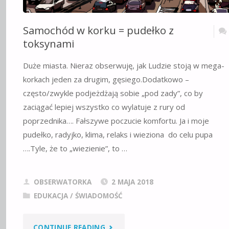
Samochód w korku = pudełko z
toksynami
Duże miasta. Nieraz obserwuję, jak Ludzie stoją w mega-
korkach jeden za drugim, gęsiego.Dodatkowo –
często/zwykle podjeżdżają sobie „pod zady”, co by
zaciągać lepiej wszystko co wylatuje z rury od
poprzednika…. Fałszywe poczucie komfortu. Ja i moje
pudełko, radyjko, klima, relaks i wieziona do celu pupa
….Tyle, że to „wiezienie”, to …
OBSERWATORKA
2 MAJA 2018
EDUKACJA / ŚWIADOMOŚĆ
"SAMOCHÓD
CONTINUE READING