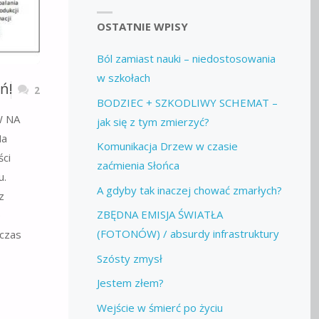
OSTATNIE WPISY
Ból zamiast nauki – niedostosowania
w szkołach
ń!
2
BODZIEC + SZKODLIWY SCHEMAT –
W NA
jak się z tym zmierzyć?
Na
Komunikacja Drzew w czasie
ści
zaćmienia Słońca
u.
A gdyby tak inaczej chować zmarłych?
z
ZBĘDNA EMISJA ŚWIATŁA
e
(FOTONÓW) / absurdy infrastruktury
dczas
Szósty zmysł
Jestem złem?
Wejście w śmierć po życiu