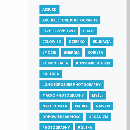
ABSURD
ARCHITECTURE PHOTOGRAPHY
BEZPIECZEŃSTWO
CIAŁO
CZŁOWIEK
DZIECKO
EDUKACJA
EMOCJE
ENERGIA
KOBIETA
KOMUNIKACJA
KONSUMPCJONIZM
KULTURA
LONG EXPOSURE PHOTOGRAPHY
MACRO PHOTOGRAPHY
MYŚLI
NATUROPATA
NAUKA
NAWYKI
ODPOWIEDZIALNOŚĆ
ORGANIZM
PHOTOGRAPHY
POLSKA