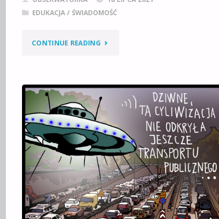
EDUKACJA / ŚWIADOMOŚĆ
"TONIEMY
CONTINUE READING
W
ŚMIECIACH
I
ZBĘDNYCH
RZECZACH!"