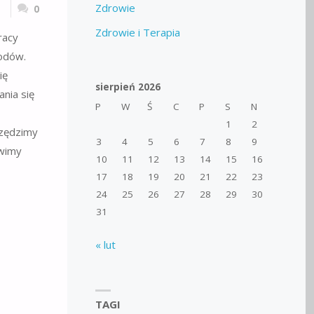
Zdrowie
0
Zdrowie i Terapia
racy
odów.
ię
sierpień 2026
nia się
P
W
Ś
C
P
S
N
1
2
czędzimy
3
4
5
6
7
8
9
owimy
10
11
12
13
14
15
16
17
18
19
20
21
22
23
24
25
26
27
28
29
30
31
« lut
TAGI