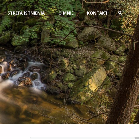
Przejdź
STREFA ISTNIENIA
O MNIE
KONTAKT
do
SZUKAJ
treści