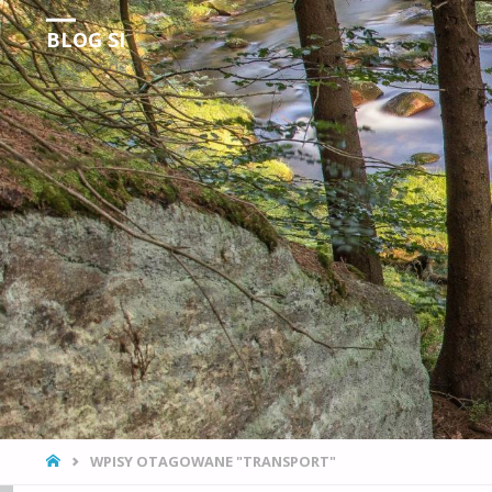
BLOG SI
Obserwacje Rzeczywistości
STRONA
WPISY OTAGOWANE "TRANSPORT"
GŁÓWNA