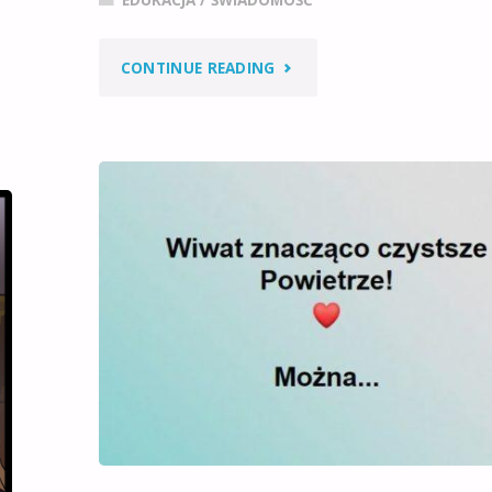
EDUKACJA / ŚWIADOMOŚĆ
"TRANSPORT
CONTINUE READING
JEST
ŹRÓDŁEM
ZANIECZYSZCZEŃ!"