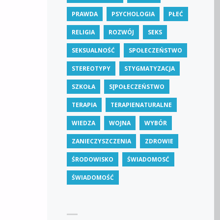
PRAWDA
PSYCHOLOGIA
PŁEĆ
RELIGIA
ROZWÓJ
SEKS
SEKSUALNOŚĆ
SPOŁECZEŃSTWO
STEREOTYPY
STYGMATYZACJA
SZKOŁA
S[POŁECZEŃSTWO
TERAPIA
TERAPIENATURALNE
WIEDZA
WOJNA
WYBÓR
ZANIECZYSZCZENIA
ZDROWIE
ŚRODOWISKO
ŚWIADOMOSĆ
ŚWIADOMOŚĆ