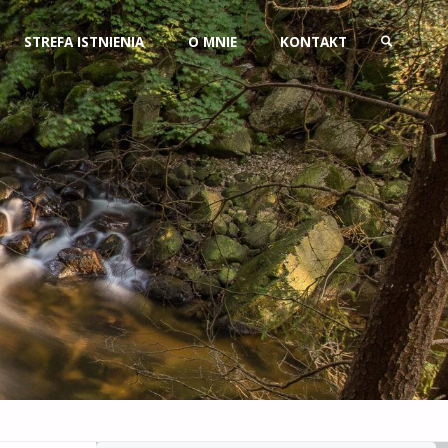
Przejdź
STREFA ISTNIENIA
O MNIE
KONTAKT
do
SZUKAJ
treści