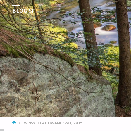
BLOG SI
Obserwacje Rzeczywistości
STRONA
WPISY OTAGOWANE "WOJSKO"
GŁÓWNA