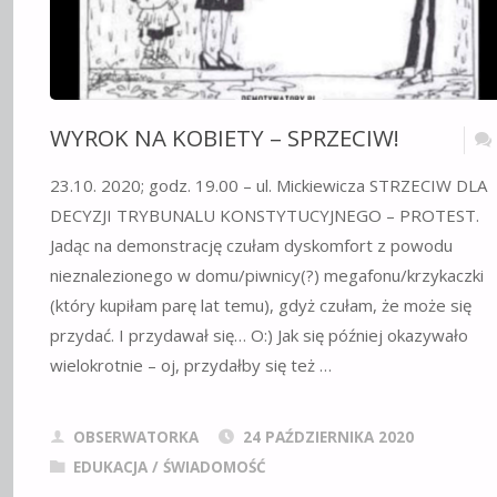
WYROK NA KOBIETY – SPRZECIW!
23.10. 2020; godz. 19.00 – ul. Mickiewicza STRZECIW DLA
DECYZJI TRYBUNALU KONSTYTUCYJNEGO – PROTEST.
Jadąc na demonstrację czułam dyskomfort z powodu
nieznalezionego w domu/piwnicy(?) megafonu/krzykaczki
(który kupiłam parę lat temu), gdyż czułam, że może się
przydać. I przydawał się… O:) Jak się później okazywało
wielokrotnie – oj, przydałby się też …
OBSERWATORKA
24 PAŹDZIERNIKA 2020
EDUKACJA / ŚWIADOMOŚĆ