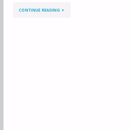
"WYROK
CONTINUE READING
NA
KOBIETY
–
SPRZECIW!"