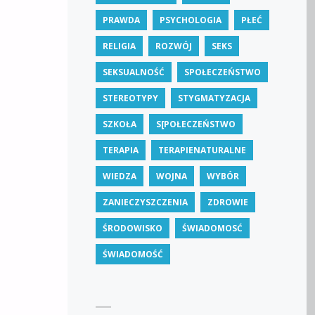
PRAWDA
PSYCHOLOGIA
PŁEĆ
RELIGIA
ROZWÓJ
SEKS
SEKSUALNOŚĆ
SPOŁECZEŃSTWO
STEREOTYPY
STYGMATYZACJA
SZKOŁA
S[POŁECZEŃSTWO
TERAPIA
TERAPIENATURALNE
WIEDZA
WOJNA
WYBÓR
ZANIECZYSZCZENIA
ZDROWIE
ŚRODOWISKO
ŚWIADOMOSĆ
ŚWIADOMOŚĆ