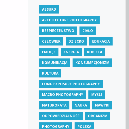
ABSURD
ARCHITECTURE PHOTOGRAPHY
BEZPIECZEŃSTWO
CIAŁO
CZŁOWIEK
DZIECKO
EDUKACJA
EMOCJE
ENERGIA
KOBIETA
KOMUNIKACJA
KONSUMPCJONIZM
KULTURA
LONG EXPOSURE PHOTOGRAPHY
MACRO PHOTOGRAPHY
MYŚLI
NATUROPATA
NAUKA
NAWYKI
ODPOWIEDZIALNOŚĆ
ORGANIZM
PHOTOGRAPHY
POLSKA