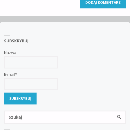
SUBSKRYBUJ
Nazwa
E-mail*
Sz
SZUKA