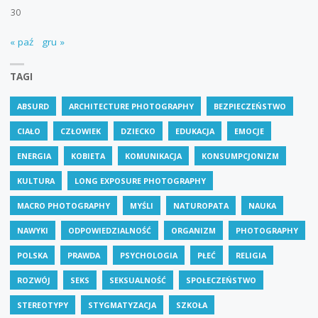
30
« paź
gru »
TAGI
ABSURD
ARCHITECTURE PHOTOGRAPHY
BEZPIECZEŃSTWO
CIAŁO
CZŁOWIEK
DZIECKO
EDUKACJA
EMOCJE
ENERGIA
KOBIETA
KOMUNIKACJA
KONSUMPCJONIZM
KULTURA
LONG EXPOSURE PHOTOGRAPHY
MACRO PHOTOGRAPHY
MYŚLI
NATUROPATA
NAUKA
NAWYKI
ODPOWIEDZIALNOŚĆ
ORGANIZM
PHOTOGRAPHY
POLSKA
PRAWDA
PSYCHOLOGIA
PŁEĆ
RELIGIA
ROZWÓJ
SEKS
SEKSUALNOŚĆ
SPOŁECZEŃSTWO
STEREOTYPY
STYGMATYZACJA
SZKOŁA