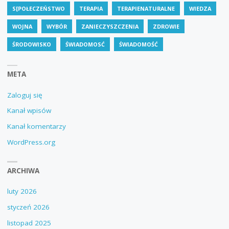
S[POŁECZEŃSTWO
TERAPIA
TERAPIENATURALNE
WIEDZA
WOJNA
WYBÓR
ZANIECZYSZCZENIA
ZDROWIE
ŚRODOWISKO
ŚWIADOMOSĆ
ŚWIADOMOŚĆ
META
Zaloguj się
Kanał wpisów
Kanał komentarzy
WordPress.org
ARCHIWA
luty 2026
styczeń 2026
listopad 2025