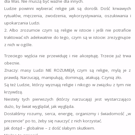
dla Was. Nie muszą być ważne dla innych.
Ludzie powinni wybierać religie jak są dorośli. Dość krwawych
rytuałów, męczenia, zwodzenia, wykorzystywania, oszukiwania i
upokarzania Ludzi.
2. Albo zro
zumcie czym są religie w istocie i jeśli nie potraficie
traktować ich adekwatnie do tego, czym są w istocie: zrezygnujcie
z nich w ogóle.
Trzeciego wyjścia nie przewiduję i nie akceptuję. Trzecie już trwa
obecnie.
Znaczy: masy Ludzi NIE ROZUMIEJĄ czym są religie, mylą je z
prawdą. Narzucają, manipulują, dominują, atakują. Czynią zło.
Są też Ludzie, którzy wyznają religie i nikogo w związku z tym nie
krzywdzą.
Niestety tych pierwszych (którzy narzucają) jest wystarczająco
dużo, by świat wyglądał, jak wygląda.
Dostaliśmy rozumy, serca, energię, organizmy i świadomość „w
prezencie” po to, żeby się nauczyć z nich korzystać.
Jak dotąd – globalnie – z dość słabym skutkiem.