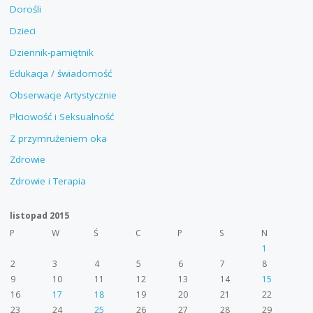
Dorośli
Dzieci
Dziennik-pamiętnik
Edukacja / świadomość
Obserwacje Artystycznie
Płciowość i Seksualność
Z przymrużeniem oka
Zdrowie
Zdrowie i Terapia
listopad 2015
P
W
Ś
C
P
S
N
1
2
3
4
5
6
7
8
9
10
11
12
13
14
15
16
17
18
19
20
21
22
23
24
25
26
27
28
29