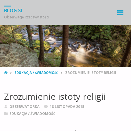
BLOG SI
Obserwacje Rzeczywistości
STRONA
EDUKACJA / ŚWIADOMOŚĆ
ZROZUMIENIE ISTOTY RELIGII
GŁÓWNA
Zrozumienie istoty religii
OBSERWATORKA
18 LISTOPADA 2015
EDUKACJA / ŚWIADOMOŚĆ