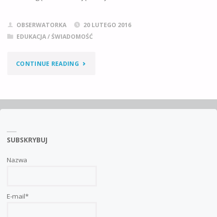
OBSERWATORKA
20 LUTEGO 2016
EDUKACJA / ŚWIADOMOŚĆ
"WIARA
CONTINUE READING
&
NIEWIARA
=
SUBSKRYBUJ
PUŁAPKA"
Nazwa
E-mail*