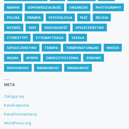
NAWYKI
ODPOWIEDZIALNOŚĆ
ORGANIZM
PHOTOGRAPHY
POLSKA
PRAWDA
PSYCHOLOGIA
PŁEĆ
RELIGIA
ROZWÓJ
SEKS
SEKSUALNOŚĆ
SPOŁECZEŃSTWO
STEREOTYPY
STYGMATYZACJA
SZKOŁA
S[POŁECZEŃSTWO
TERAPIA
TERAPIENATURALNE
WIEDZA
WOJNA
WYBÓR
ZANIECZYSZCZENIA
ZDROWIE
ŚRODOWISKO
ŚWIADOMOSĆ
ŚWIADOMOŚĆ
META
Zaloguj się
Kanał wpisów
Kanał komentarzy
WordPress.org