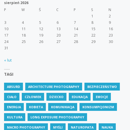
sierpień 2026
P
W
Ś
C
P
S
N
1
2
3
4
5
6
7
8
9
10
11
12
13
14
15
16
17
18
19
20
21
22
23
24
25
26
27
28
29
30
31
« lut
TAGI
ABSURD
ARCHITECTURE PHOTOGRAPHY
BEZPIECZEŃSTWO
CIAŁO
CZŁOWIEK
DZIECKO
EDUKACJA
EMOCJE
ENERGIA
KOBIETA
KOMUNIKACJA
KONSUMPCJONIZM
KULTURA
LONG EXPOSURE PHOTOGRAPHY
MACRO PHOTOGRAPHY
MYŚLI
NATUROPATA
NAUKA