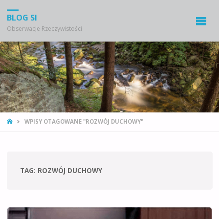
BLOG SI
Obserwacje Rzeczywistości
STRONA
WPISY OTAGOWANE "ROZWÓJ DUCHOWY"
GŁÓWNA
TAG:
ROZWÓJ DUCHOWY