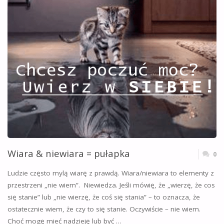
Wiara & niewiara = pułapka
0
Ludzie często mylą wiarę z prawdą. Wiara/niewiara to elementy z
przestrzeni „nie wiem”. Niewiedza. Jeśli mówię, że „wierzę, że cos
się stanie” lub „nie wierzę, że coś się stania” – to oznacza, że
ostatecznie wiem, że czy to się stanie. Oczywiście – nie wiem.
Choć mogę mieć nadzieję lub być …