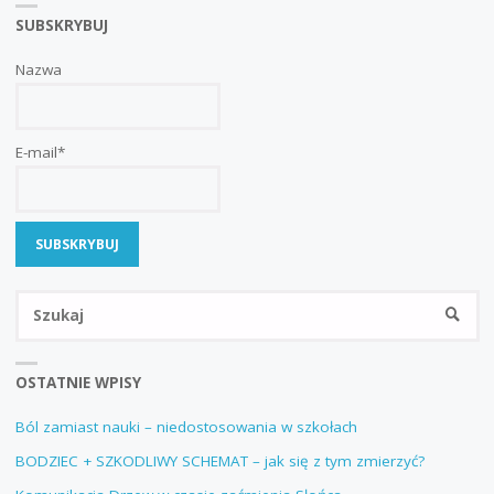
SUBSKRYBUJ
ODCZUĆ
W
Nazwa
CIELE"
E-mail*
Sz
SZUKA
OSTATNIE WPISY
Ból zamiast nauki – niedostosowania w szkołach
BODZIEC + SZKODLIWY SCHEMAT – jak się z tym zmierzyć?