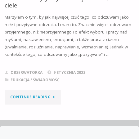
ciele
Marzyłam o tym, by jak najwięcej czuć tego, co odczuwam jako
miłe i pozytywne odczucia. I mam to. Znacznie więcej odczuwam
przyjemnego, niż nieprzyjemnego.To efekt wyboru i pracy nad
myślami, nastawieniem, emocjami, a także praca z ciałem
(uwalnianie, rozluźnianie, naprawianie, wzmacnianie). Jednak w
kontekście tego, co odczuwamy jako „pozytywne” i …
OBSERWATORKA
9 STYCZNIA 2023
EDUKACJA / ŚWIADOMOŚĆ
"NADMIAR
CONTINUE READING
POZYTYWNYCH
EMOCJI
I