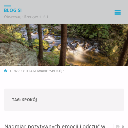
BLOG SI
Obserwacje Rzeczywistości
STRONA
WPISY OTAGOWANE "SPOKÓJ"
GŁÓWNA
TAG:
SPOKÓJ
Nadmiar pozytywnych emocji i odczuć w
0