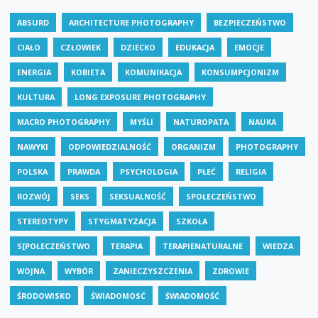
ABSURD
ARCHITECTURE PHOTOGRAPHY
BEZPIECZEŃSTWO
CIAŁO
CZŁOWIEK
DZIECKO
EDUKACJA
EMOCJE
ENERGIA
KOBIETA
KOMUNIKACJA
KONSUMPCJONIZM
KULTURA
LONG EXPOSURE PHOTOGRAPHY
MACRO PHOTOGRAPHY
MYŚLI
NATUROPATA
NAUKA
NAWYKI
ODPOWIEDZIALNOŚĆ
ORGANIZM
PHOTOGRAPHY
POLSKA
PRAWDA
PSYCHOLOGIA
PŁEĆ
RELIGIA
ROZWÓJ
SEKS
SEKSUALNOŚĆ
SPOŁECZEŃSTWO
STEREOTYPY
STYGMATYZACJA
SZKOŁA
S[POŁECZEŃSTWO
TERAPIA
TERAPIENATURALNE
WIEDZA
WOJNA
WYBÓR
ZANIECZYSZCZENIA
ZDROWIE
ŚRODOWISKO
ŚWIADOMOSĆ
ŚWIADOMOŚĆ