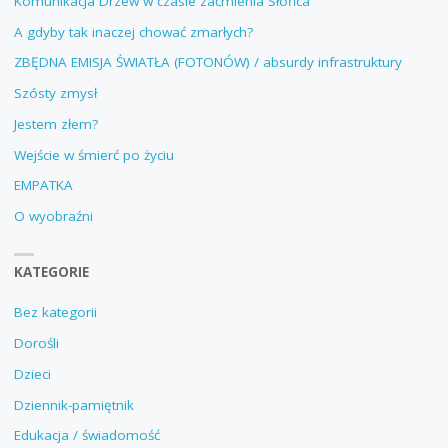
Komunikacja Drzew w czasie zaćmienia Słońca
A gdyby tak inaczej chować zmarłych?
ZBĘDNA EMISJA ŚWIATŁA (FOTONÓW) / absurdy infrastruktury
Szósty zmysł
Jestem złem?
Wejście w śmierć po życiu
EMPATKA
O wyobraźni
KATEGORIE
Bez kategorii
Dorośli
Dzieci
Dziennik-pamiętnik
Edukacja / świadomość