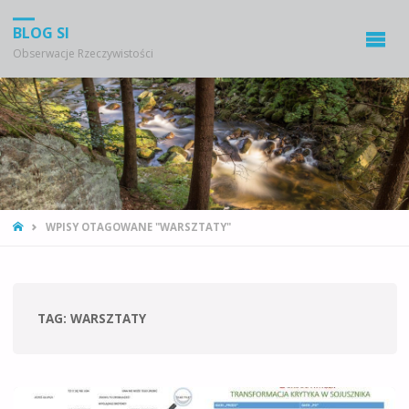
BLOG SI
Obserwacje Rzeczywistości
STRONA
WPISY OTAGOWANE "WARSZTATY"
GŁÓWNA
TAG:
WARSZTATY