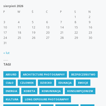
sierpień 2026
P
W
Ś
C
P
S
N
1
2
3
4
5
6
7
8
9
10
11
12
13
14
15
16
17
18
19
20
21
22
23
24
25
26
27
28
29
30
31
« lut
TAGI
ABSURD
ARCHITECTURE PHOTOGRAPHY
BEZPIECZEŃSTWO
CIAŁO
CZŁOWIEK
DZIECKO
EDUKACJA
EMOCJE
ENERGIA
KOBIETA
KOMUNIKACJA
KONSUMPCJONIZM
KULTURA
LONG EXPOSURE PHOTOGRAPHY