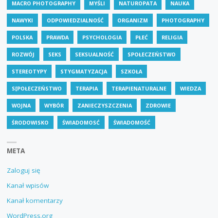
MACRO PHOTOGRAPHY
MYŚLI
NATUROPATA
NAUKA
NAWYKI
ODPOWIEDZIALNOŚĆ
ORGANIZM
PHOTOGRAPHY
POLSKA
PRAWDA
PSYCHOLOGIA
PŁEĆ
RELIGIA
ROZWÓJ
SEKS
SEKSUALNOŚĆ
SPOŁECZEŃSTWO
STEREOTYPY
STYGMATYZACJA
SZKOŁA
S[POŁECZEŃSTWO
TERAPIA
TERAPIENATURALNE
WIEDZA
WOJNA
WYBÓR
ZANIECZYSZCZENIA
ZDROWIE
ŚRODOWISKO
ŚWIADOMOSĆ
ŚWIADOMOŚĆ
META
Zaloguj się
Kanał wpisów
Kanał komentarzy
WordPress.org