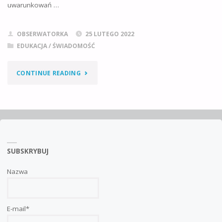
uwarunkowań …
OBSERWATORKA
25 LUTEGO 2022
EDUKACJA / ŚWIADOMOŚĆ
"TRWAJĄ
CONTINUE READING
WARSZTATY
„ŻYJĘ
ŚWIADOMIE”
SUBSKRYBUJ
W
SZKOLE
Nazwa
W
E-mail*
CHMURZE"