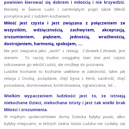
powinien kierować się dobrem i miłością i nie krzywdzić.
Niestety w Świecie Ludzi i zamkniętych pojęć także Miłość
pomylona jest z ludzkim kochaniem.
Miłość jest czysta i jest związana z połączeniem ze
wszystkim, wdzięcznością, zachwytem, akceptacją,
zrozumieniem, pięknem, jednością, wrażliwością,
dostrojeniem, harmonią, spokojem, ….
Nie jest związana jako „wzór” z relacją: Człowiek-Człowiek. Jest
stanem. To raczej trudno osiągalny stan (nie jest często
odczuwanie go wśród Ludzi), ale możliwy do poznania.
Ludzkie kochanie to kochanie uwikłane w zależności, takie jak
relacja z Osobą, pożądanie, chęć bycia z Kimś, zazdrość, chęć
posiadania, dominowania, kontrolowania, ograniczania, itd….
Wielkim wypaczeniem ludzkości jest to, że istnieją
niekochane Dzieci, niekochane Istoty i jest tak wielki brak
Miłości i zrozumienia.
W mądrym społeczeństwie domy Dziecka byłyby puste, albo
byłyby miejscami, w których żadna Istota Ludzka nie czułaby się