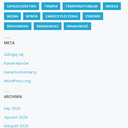
S[POŁECZEŃSTWO
TERAPIA
TERAPIENATURALNE
WIEDZA
WOJNA
WYBÓR
ZANIECZYSZCZENIA
ZDROWIE
ŚRODOWISKO
ŚWIADOMOSĆ
ŚWIADOMOŚĆ
META
Zaloguj się
Kanał wpisów
Kanał komentarzy
WordPress.org
ARCHIWA
luty 2026
styczeń 2026
listopad 2025