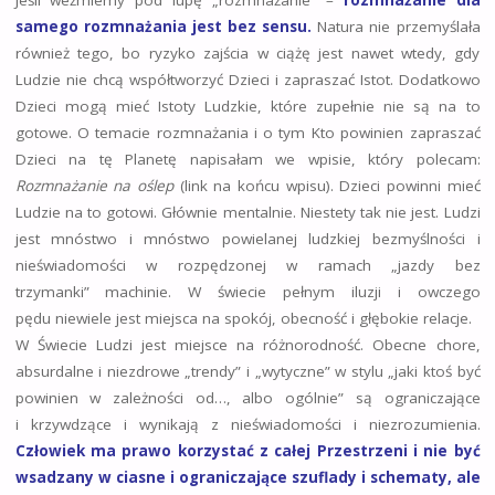
samego rozmnażania jest bez sensu.
Natura nie przemyślała
również tego, bo ryzyko zajścia w ciążę jest nawet wtedy, gdy
Ludzie nie chcą współtworzyć Dzieci i zapraszać Istot. Dodatkowo
Dzieci mogą mieć Istoty Ludzkie, które zupełnie nie są na to
gotowe. O temacie rozmnażania i o tym Kto powinien zapraszać
Dzieci na tę Planetę napisałam we wpisie, który polecam:
Rozmnażanie na oślep
(link na końcu wpisu). Dzieci powinni mieć
Ludzie na to gotowi. Głównie mentalnie. Niestety tak nie jest. Ludzi
jest mnóstwo i mnóstwo powielanej ludzkiej bezmyślności i
nieświadomości w rozpędzonej w ramach „jazdy bez
trzymanki” machinie. W świecie pełnym iluzji i owczego
pędu niewiele jest miejsca na spokój, obecność i głębokie relacje.
W Świecie Ludzi jest miejsce na różnorodność. Obecne chore,
absurdalne i niezdrowe „trendy” i „wytyczne” w stylu „jaki ktoś być
powinien w zależności od…, albo ogólnie” są ograniczające
i krzywdzące i wynikają z nieświadomości i niezrozumienia.
Człowiek ma prawo korzystać z całej Przestrzeni i nie być
wsadzany w ciasne i ograniczające szuflady i schematy, ale