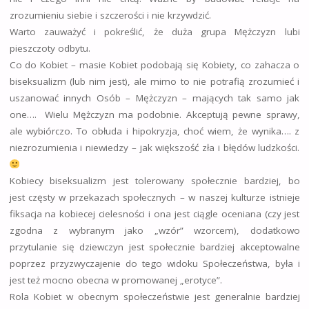
zrozumieniu siebie i szczerości i nie krzywdzić.
Warto zauważyć i pokreślić, że duża grupa Mężczyzn lubi
pieszczoty odbytu.
Co do Kobiet – masie Kobiet podobają się Kobiety, co zahacza o
biseksualizm (lub nim jest), ale mimo to nie potrafią zrozumieć i
uszanować innych Osób – Mężczyzn – mających tak samo jak
one…. Wielu Mężczyzn ma podobnie. Akceptują pewne sprawy,
ale wybiórczo. To obłuda i hipokryzja, choć wiem, że wynika…. z
niezrozumienia i niewiedzy – jak większość zła i błędów ludzkości.
Kobiecy biseksualizm jest tolerowany społecznie bardziej, bo
jest częsty w przekazach społecznych – w naszej kulturze istnieje
fiksacja na kobiecej cielesności i ona jest ciągle oceniana (czy jest
zgodna z wybranym jako „wzór” wzorcem), dodatkowo
przytulanie się dziewczyn jest społecznie bardziej akceptowalne
poprzez przyzwyczajenie do tego widoku Społeczeństwa, była i
jest też mocno obecna w promowanej „erotyce”.
Rola Kobiet w obecnym społeczeństwie jest generalnie bardziej