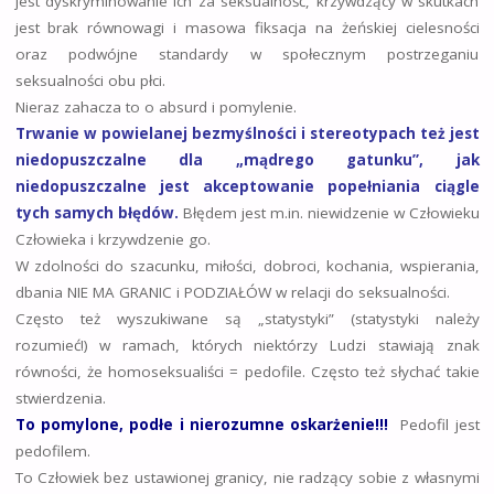
jest dyskryminowanie ich za seksualność, krzywdzący w skutkach
jest brak równowagi i masowa fiksacja na żeńskiej cielesności
oraz podwójne standardy w społecznym postrzeganiu
seksualności obu płci.
Nieraz zahacza to o absurd i pomylenie.
Trwanie w powielanej bezmyślności i stereotypach też jest
niedopuszczalne dla „mądrego gatunku”, jak
niedopuszczalne jest akceptowanie popełniania ciągle
tych samych błędów.
Błędem jest m.in. niewidzenie w Człowieku
Człowieka i krzywdzenie go.
W zdolności do szacunku, miłości, dobroci, kochania, wspierania,
dbania NIE MA GRANIC i PODZIAŁÓW w relacji do seksualności.
Często też wyszukiwane są „statystyki” (statystyki należy
rozumieć!) w ramach, których niektórzy Ludzi stawiają znak
równości, że homoseksualiści = pedofile. Często też słychać takie
stwierdzenia.
To pomylone, podłe i nierozumne oskarżenie!!!
Pedofil jest
pedofilem.
To Człowiek bez ustawionej granicy, nie radzący sobie z własnymi