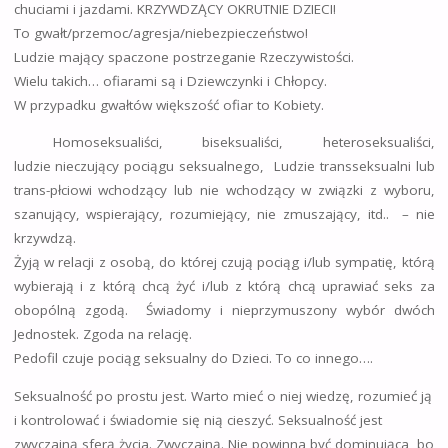
chuciami i jazdami. KRZYWDZĄCY OKRUTNIE DZIECI!
To gwałt/przemoc/agresja/niebezpieczeństwo!
Ludzie mający spaczone postrzeganie Rzeczywistości.
Wielu takich… ofiarami są i Dziewczynki i Chłopcy.
W przypadku gwałtów większość ofiar to Kobiety.
Homoseksualiści, biseksualiści, heteroseksualiści,
ludzie nieczujący pociągu seksualnego, Ludzie transseksualni lub
trans-płciowi wchodzący lub nie wchodzący w związki z wyboru,
szanujący, wspierający, rozumiejący, nie zmuszający, itd.. – nie
krzywdzą.
Żyją w relacji z osobą, do której czują pociąg i/lub sympatię, którą
wybierają i z którą chcą żyć i/lub z którą chcą uprawiać seks za
obopólną zgodą. Świadomy i nieprzymuszony wybór dwóch
Jednostek. Zgoda na relację.
Pedofil czuje pociąg seksualny do Dzieci. To co innego….
Seksualność po prostu jest. Warto mieć o niej wiedzę, rozumieć ją
i kontrolować i świadomie się nią cieszyć. Seksualność jest
zwyczajną sferą życia. Zwyczajną. Nie powinna być dominująca, bo