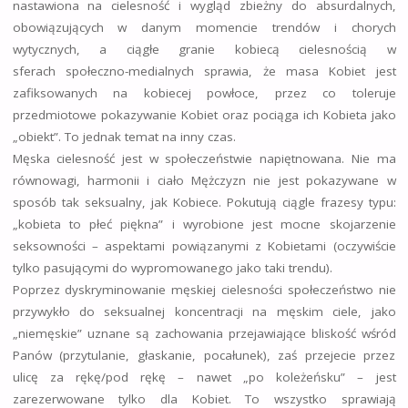
nastawiona na cielesność i wygląd zbieżny do absurdalnych,
obowiązujących w danym momencie trendów i chorych
wytycznych, a ciągłe granie kobiecą cielesnością w
sferach społeczno-medialnych sprawia, że masa Kobiet jest
zafiksowanych na kobiecej powłoce, przez co toleruje
przedmiotowe pokazywanie Kobiet oraz pociąga ich Kobieta jako
„obiekt”. To jednak temat na inny czas.
Męska cielesność jest w społeczeństwie napiętnowana. Nie ma
równowagi, harmonii i ciało Mężczyzn nie jest pokazywane w
sposób tak seksualny, jak Kobiece. Pokutują ciągle frazesy typu:
„kobieta to płeć piękna” i wyrobione jest mocne skojarzenie
seksowności – aspektami powiązanymi z Kobietami (oczywiście
tylko pasującymi do wypromowanego jako taki trendu).
Poprzez dyskryminowanie męskiej cielesności społeczeństwo nie
przywykło do seksualnej koncentracji na męskim ciele, jako
„niemęskie” uznane są zachowania przejawiające bliskość wśród
Panów (przytulanie, głaskanie, pocałunek), zaś przejecie przez
ulicę za rękę/pod rękę – nawet „po koleżeńsku” – jest
zarezerwowane tylko dla Kobiet. To wszystko sprawiają