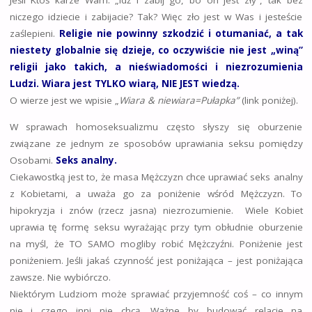
Jeśli Ktoś karze Wam: „idź i zabij go, bo on jest zły”, tak bez
niczego idziecie i zabijacie? Tak? Więc zło jest w Was i jesteście
zaślepieni.
Religie nie powinny szkodzić i otumaniać, a tak
niestety globalnie się dzieje, co oczywiście nie jest „winą”
religii jako takich, a nieświadomości i niezrozumienia
Ludzi. Wiara jest TYLKO wiarą, NIE JEST wiedzą.
O wierze jest we wpisie „
Wiara & niewiara=Pułapka”
(link poniżej).
W sprawach homoseksualizmu często słyszy się oburzenie
związane ze jednym ze sposobów uprawiania seksu pomiędzy
Osobami.
Seks analny.
Ciekawostką jest to, że masa Mężczyzn chce uprawiać seks analny
z Kobietami, a uważa go za poniżenie wśród Mężczyzn. To
hipokryzja i znów (rzecz jasna) niezrozumienie. Wiele Kobiet
uprawia tę formę seksu wyrażając przy tym obłudnie oburzenie
na myśl, że TO SAMO mogliby robić Mężczyźni. Poniżenie jest
poniżeniem. Jeśli jakaś czynność jest poniżająca – jest poniżająca
zawsze. Nie wybiórczo.
Niektórym Ludziom może sprawiać przyjemność coś – co innym
nie i czego inni nie chcą. Ważne by budować relacje na