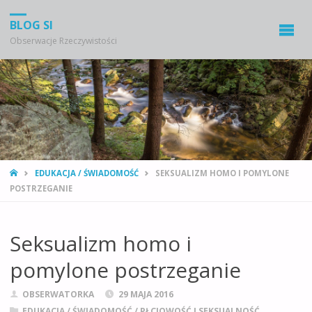
BLOG SI
Obserwacje Rzeczywistości
STRONA
EDUKACJA / ŚWIADOMOŚĆ
SEKSUALIZM HOMO I POMYLONE
GŁÓWNA
POSTRZEGANIE
Seksualizm homo i
pomylone postrzeganie
OBSERWATORKA
29 MAJA 2016
EDUKACJA / ŚWIADOMOŚĆ
/
PŁCIOWOŚĆ I SEKSUALNOŚĆ