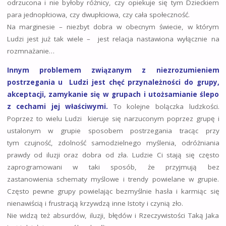
odrzucona i nie byłoby różnicy, czy opiekuje się tym Dzieckiem
para jednopłciowa, czy dwupłciowa, czy cała społeczność.
Na marginesie – niezbyt dobra w obecnym świecie, w którym
Ludzi jest już tak wiele – jest relacja nastawiona wyłącznie na
rozmnażanie…
Innym problemem związanym z niezrozumieniem
postrzegania u Ludzi jest chęć przynależności do grupy,
akceptacji, zamykanie się w grupach i utożsamianie ślepo
z cechami jej właściwymi.
To kolejne bolączka ludzkości.
Poprzez to wielu Ludzi kieruje się narzuconym poprzez grupę i
ustalonym w grupie sposobem postrzegania tracąc przy
tym czujność, zdolność samodzielnego myślenia, odróżniania
prawdy od iluzji oraz dobra od zła. Ludzie Ci stają się często
zaprogramowani w taki sposób, że przyjmują bez
zastanowienia schematy myślowe i trendy powielane w grupie.
Często pewne grupy powielając bezmyślnie hasła i karmiąc się
nienawiścią i frustracją krzywdzą inne Istoty i czynią zło.
Nie widzą też absurdów, iluzji, błędów i Rzeczywistości Taką Jaka