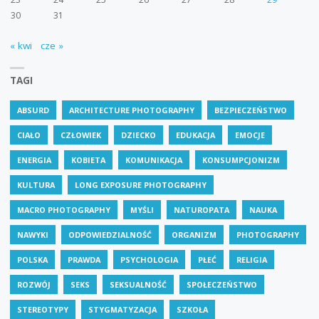
30
31
« kwi
cze »
TAGI
ABSURD
ARCHITECTURE PHOTOGRAPHY
BEZPIECZEŃSTWO
CIAŁO
CZŁOWIEK
DZIECKO
EDUKACJA
EMOCJE
ENERGIA
KOBIETA
KOMUNIKACJA
KONSUMPCJONIZM
KULTURA
LONG EXPOSURE PHOTOGRAPHY
MACRO PHOTOGRAPHY
MYŚLI
NATUROPATA
NAUKA
NAWYKI
ODPOWIEDZIALNOŚĆ
ORGANIZM
PHOTOGRAPHY
POLSKA
PRAWDA
PSYCHOLOGIA
PŁEĆ
RELIGIA
ROZWÓJ
SEKS
SEKSUALNOŚĆ
SPOŁECZEŃSTWO
STEREOTYPY
STYGMATYZACJA
SZKOŁA