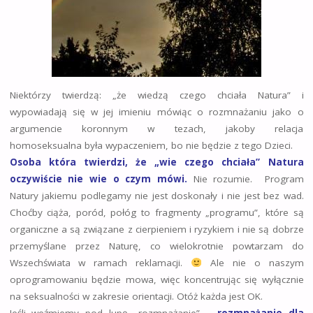
Niektórzy twierdzą: „że wiedzą czego chciała Natura” i
wypowiadają się w jej imieniu mówiąc o rozmnażaniu jako o
argumencie koronnym w tezach, jakoby relacja
homoseksualna była wypaczeniem, bo nie będzie z tego Dzieci.
Osoba która twierdzi,
że „wie czego chciała” Natura
oczywiście nie wie o czym mówi.
Nie rozumie. Program
Natury jakiemu podlegamy nie jest doskonały i nie jest bez wad.
Choćby ciąża, poród, połóg to fragmenty „programu”, które są
organiczne a są związane z cierpieniem i ryzykiem i nie są dobrze
przemyślane przez Naturę, co wielokrotnie powtarzam do
Wszechświata w ramach reklamacji.
Ale nie o naszym
oprogramowaniu będzie mowa, więc koncentrując się wyłącznie
na seksualności w zakresie orientacji. Otóż każda jest OK.
Jeśli weźmiemy pod lupę „rozmnażanie” –
rozmnażanie
dla