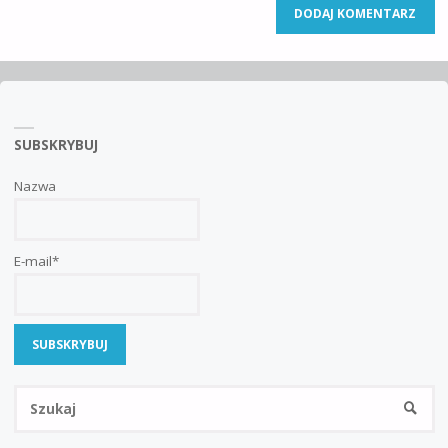
SUBSKRYBUJ
Nazwa
E-mail*
Sz
SZUKA