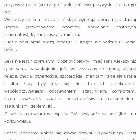
przyzwyczajenia (do czego społeczeństwo przywykło, do czego
nie),
Wystarczy czasem zrozumieć skąd wynikają opory i jak działaj
umysły (przyjmowanie wzorców, powielanie zastanych
schematów), by móc ruszyć z miejsca.
Ludzie popularnie widzą drzazgę u Kogoś nie widząc u Siebie
belki….
Seks nie jest niczym złym. Może być piękny i mieć sens większy niż
tylko samo zaspokojenie, jeśli jest związany ze zgodą, piękną
relacją, chęcią, otwartością, szczerością, granicami jakie się ustala
i dba żeby były jeśli się nie chce ich przekraczać,
współodczuwaniem, odczuwaniem, szacunkiem, komfortem,
luzem, uważnością, czuciem, bezpieczeństwem, zrozumieniem,
szacunkiem, ciepłem, itd…
O seksie napisałam we wpisie:
Seks jest, seks nie jest
(link na
końcu wpisu).
Każdej Jednostce należą się równe prawa! Krzywdzeniem Ludzi