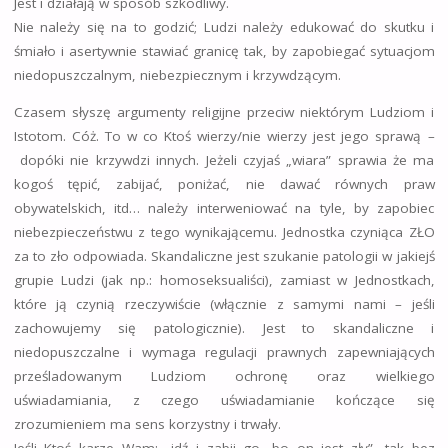
Jest i działają w sposób szkodliwy.
Nie należy się na to godzić; Ludzi należy edukować do skutku i
śmiało i asertywnie stawiać granicę tak, by zapobiegać sytuacjom
niedopuszczalnym, niebezpiecznym i krzywdzącym.
Czasem słyszę argumenty religijne przeciw niektórym Ludziom i
Istotom. Cóż. To w co Ktoś wierzy/nie wierzy jest jego sprawą –
dopóki nie krzywdzi innych. Jeżeli czyjaś „wiara” sprawia że ma
kogoś tępić, zabijać, poniżać, nie dawać równych praw
obywatelskich, itd… należy interweniować na tyle, by zapobiec
niebezpieczeństwu z tego wynikającemu. Jednostka czyniąca ZŁO
za to zło odpowiada. Skandaliczne jest szukanie patologii w jakiejś
grupie Ludzi (jak np.: homoseksualiści), zamiast w Jednostkach,
które ją czynią rzeczywiście (włącznie z samymi nami – jeśli
zachowujemy się patologicznie). Jest to skandaliczne i
niedopuszczalne i wymaga regulacji prawnych zapewniających
prześladowanym Ludziom ochronę oraz wielkiego
uświadamiania, z czego uświadamianie kończące się
zrozumieniem ma sens korzystny i trwały.